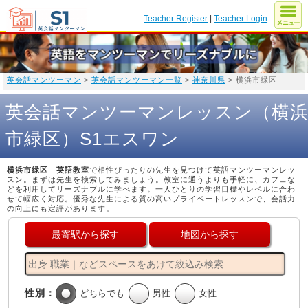
Teacher Register
|
Teacher Login
英会話マンツーマン
>
英会話マンツーマン一覧
>
神奈川県
> 横浜市緑区
英会話マンツーマンレッスン（横
市緑区）S1エスワン
横浜市緑区 英語教室
で相性ぴったりの先生を見つけて英語マンツーマンレッ
スン。まずは先生を検索してみましょう。教室に通うよりも手軽に、カフェな
どを利用してリーズナブルに学べます。一人ひとりの学習目標やレベルに合わ
せて幅広く対応。優秀な先生による質の高いプライベートレッスンで、会話力
の向上にも定評があります。
最寄駅から探す
地図から探す
性別：
どちらでも
男性
女性