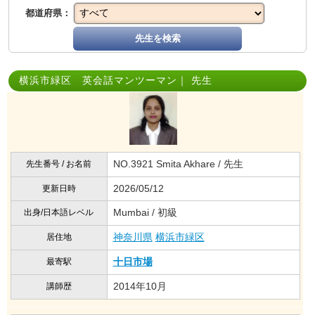
都道府県：
先生を検索
横浜市緑区 英会話マンツーマン｜ 先生
NO.3921 Smita Akhare / 先生
先生番号 / お名前
2026/05/12
更新日時
Mumbai / 初級
出身/日本語レベル
神奈川県
横浜市緑区
居住地
十日市場
最寄駅
2014年10月
講師歴