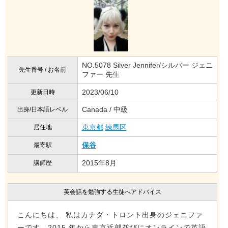
NO.5078 Silver Jennifer/シルバー ジェニ
先生番号 / お名前
ファー 先生
2023/06/10
更新日時
Canada / 中級
出身/日本語レベル
東京都
練馬区
居住地
保谷
最寄駅
2015年8月
講師歴
英会話を勉強する生徒へアドバイス
こんにちは、 私はカナダ・トロント出身のジェニファ
ーです。2015 年から東京近郊並びにオンラインで英語