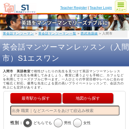
Teacher Register
|
Teacher Login
英会話マンツーマン
>
英会話マンツーマン一覧
>
西武池袋線
> 入間市
英会話マンツーマンレッスン（入
市）S1エスワン
入間市 英語教室
で相性ぴったりの先生を見つけて英語マンツーマンレッス
ン。まずは先生を検索してみましょう。教室に通うよりも手軽に、カフェなど
を利用してリーズナブルに学べます。一人ひとりの学習目標やレベルに合わせ
て幅広く対応。優秀な先生による質の高いプライベートレッスンで、会話力の
向上にも定評があります。
最寄駅から探す
地図から探す
性別：
どちらでも
男性
女性