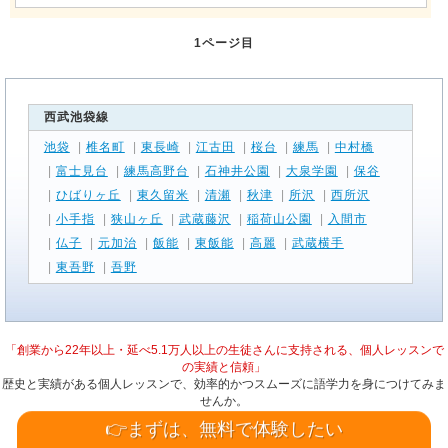
1ページ目
西武池袋線
池袋
|
椎名町
|
東長崎
|
江古田
|
桜台
|
練馬
|
中村橋
|
富士見台
|
練馬高野台
|
石神井公園
|
大泉学園
|
保谷
|
ひばりヶ丘
|
東久留米
|
清瀬
|
秋津
|
所沢
|
西所沢
|
小手指
|
狭山ヶ丘
|
武蔵藤沢
|
稲荷山公園
|
入間市
|
仏子
|
元加治
|
飯能
|
東飯能
|
高麗
|
武蔵横手
|
東吾野
|
吾野
「創業から22年以上・延べ5.1万人以上の生徒さんに支持される、個人レッスンで
の実績と信頼」
歴史と実績がある個人レッスンで、効率的かつスムーズに語学力を身につけてみま
せんか。
👉まずは、無料で体験したい