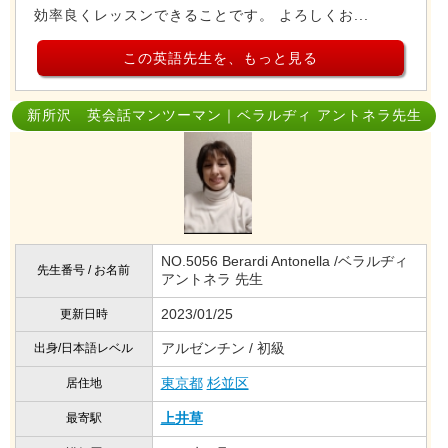
効率良くレッスンできることです。 よろしくお...
この英語先生を、もっと見る
新所沢 英会話マンツーマン｜ベラルヂィ アントネラ先生
NO.5056 Berardi Antonella /ベラルヂィ
先生番号 / お名前
アントネラ 先生
2023/01/25
更新日時
アルゼンチン / 初級
出身/日本語レベル
東京都
杉並区
居住地
上井草
最寄駅