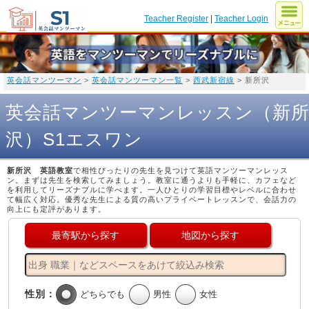
Teacher Register
|
Teacher Login
英会話マンツーマン
>
英会話マンツーマン一覧
>
西武新宿線
> 新所沢
英会話マンツーマンレッスン（新
沢）S1エスワン
新所沢 英語教室
で相性ぴったりの先生を見つけて英語マンツーマンレッス
ン。まずは先生を検索してみましょう。教室に通うよりも手軽に、カフェなど
を利用してリーズナブルに学べます。一人ひとりの学習目標やレベルに合わせ
て幅広く対応。優秀な先生による質の高いプライベートレッスンで、会話力の
向上にも定評があります。
最寄駅から探す
地図から探す
性別：
どちらでも
男性
女性