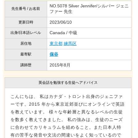
NO.5078 Silver Jennifer/シルバー ジェニ
先生番号 / お名前
ファー 先生
2023/06/10
更新日時
Canada / 中級
出身/日本語レベル
東京都
練馬区
居住地
保谷
最寄駅
2015年8月
講師歴
英会話を勉強する生徒へアドバイス
こんにちは、 私はカナダ・トロント出身のジェニファ
ーです。2015 年から東京近郊並びにオンラインで英語
を教えています。 様々な年齢層と異なるレベルの生徒
を数多く教えてきました。 私の強みは、生徒のニーズ
に合わせてカリキュラムを組めること。また日本人特
有の苦手な発音や文法の間違いをよく知っているので