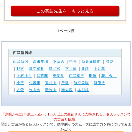
この英語先生を、もっと見る
1ページ目
西武新宿線
西武新宿
|
高田馬場
|
下落合
|
中井
|
新井薬師前
|
沼袋
|
野方
|
都立家政
|
鷺ノ宮
|
下井草
|
井荻
|
上井草
|
上石神井
|
武蔵関
|
東伏見
|
西武柳沢
|
田無
|
花小金井
|
小平
|
久米川
|
東村山
|
所沢
|
航空公園
|
新所沢
|
入曽
|
狭山市
|
新狭山
|
南大塚
|
本川越
「創業から22年以上・延べ5.1万人以上の生徒さんに支持される、個人レッスンで
の実績と信頼」
歴史と実績がある個人レッスンで、効率的かつスムーズに語学力を身につけてみま
せんか。