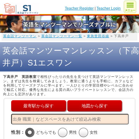
Teacher Register
|
Teacher Login
英会話マンツーマン
>
英会話マンツーマン一覧
>
東急世田谷線
> 下高井戸
英会話マンツーマンレッスン（下
井戸）S1エスワン
下高井戸 英語教室
で相性ぴったりの先生を見つけて英語マンツーマンレッス
ン。まずは先生を検索してみましょう。教室に通うよりも手軽に、カフェなど
を利用してリーズナブルに学べます。一人ひとりの学習目標やレベルに合わせ
て幅広く対応。優秀な先生による質の高いプライベートレッスンで、会話力の
向上にも定評があります。
最寄駅から探す
地図から探す
性別：
どちらでも
男性
女性