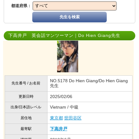
都道府県：
先生を検索
下高井戸 英会話マンツーマン｜Do Hien Giang先生
NO.5178 Do Hien Giang/Do Hien Giang
先生番号 / お名前
先生
2025/02/06
更新日時
Vietnam / 中級
出身/日本語レベル
東京都
世田谷区
居住地
下高井戸
最寄駅