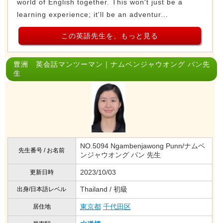
world of English together. This won't just be a
learning experience; it'll be an adventur...
この英語先生を、もっと見る
豊洲 英会話マンツーマン｜ナムベンジャウオング パン先
生
NO.5094 Ngambenjawong Punn/ナムベ
先生番号 / お名前
ンジャウオング パン 先生
2023/10/03
更新日時
Thailand / 初級
出身/日本語レベル
東京都
千代田区
居住地