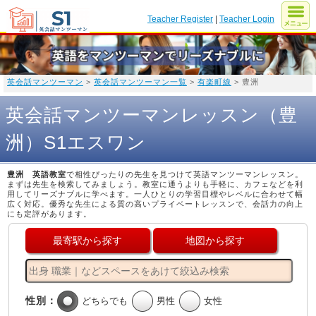
Teacher Register
|
Teacher Login
英会話マンツーマン
>
英会話マンツーマン一覧
>
有楽町線
> 豊洲
英会話マンツーマンレッスン（豊
洲）S1エスワン
豊洲 英語教室
で相性ぴったりの先生を見つけて英語マンツーマンレッスン。
まずは先生を検索してみましょう。教室に通うよりも手軽に、カフェなどを利
用してリーズナブルに学べます。一人ひとりの学習目標やレベルに合わせて幅
広く対応。優秀な先生による質の高いプライベートレッスンで、会話力の向上
にも定評があります。
最寄駅から探す
地図から探す
性別：
どちらでも
男性
女性