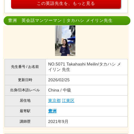
この英語先生を、もっと見る
豊洲 英会話マンツーマン｜タカハシ メイリン先生
NO.5071 Takahashi Meilin/タカハシ メ
先生番号 / お名前
イリン 先生
2026/02/25
更新日時
China / 中級
出身/日本語レベル
東京都
江東区
居住地
豊洲
最寄駅
2021年9月
講師歴