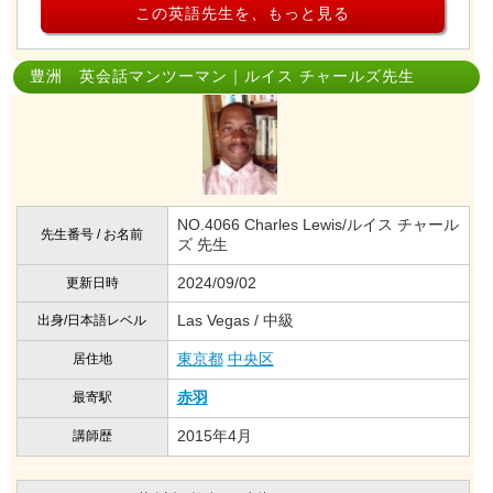
この英語先生を、もっと見る
豊洲 英会話マンツーマン｜ルイス チャールズ先生
NO.4066 Charles Lewis/ルイス チャール
先生番号 / お名前
ズ 先生
2024/09/02
更新日時
Las Vegas / 中級
出身/日本語レベル
東京都
中央区
居住地
赤羽
最寄駅
2015年4月
講師歴