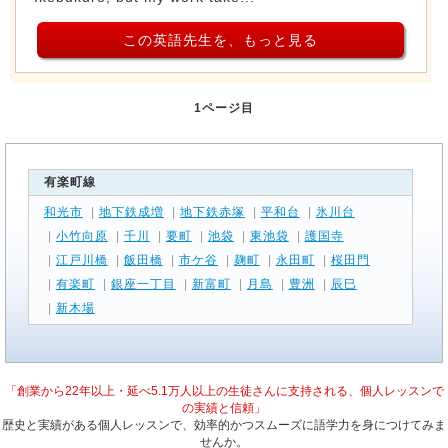
この英語先生を、もっと見る
1ページ目
有楽町線
和光市
|
地下鉄成増
|
地下鉄赤塚
|
平和台
|
氷川台
|
小竹向原
|
千川
|
要町
|
池袋
|
東池袋
|
護国寺
|
江戸川橋
|
飯田橋
|
市ケ谷
|
麹町
|
永田町
|
桜田門
|
有楽町
|
銀座一丁目
|
新富町
|
月島
|
豊洲
|
辰巳
|
新木場
「創業から22年以上・延べ5.1万人以上の生徒さんに支持される、個人レッスンで
の実績と信頼」
歴史と実績がある個人レッスンで、効率的かつスムーズに語学力を身につけてみま
せんか。