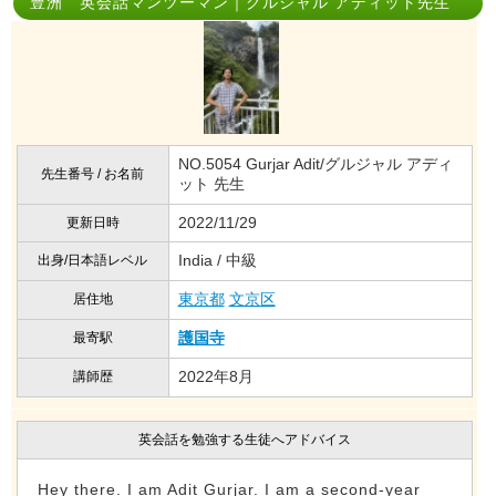
豊洲 英会話マンツーマン｜グルジャル アディット先生
NO.5054 Gurjar Adit/グルジャル アディ
先生番号 / お名前
ット 先生
2022/11/29
更新日時
India / 中級
出身/日本語レベル
東京都
文京区
居住地
護国寺
最寄駅
2022年8月
講師歴
英会話を勉強する生徒へアドバイス
Hey there. I am Adit Gurjar. I am a second-year