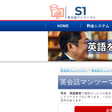
HOME
料金システム
英会話マンツーマン
>
英会話マンツ
英会話マンツー
羽衣 英語教室
で相性ぴったりの先生
してリーズナブルに学べます。一人ひ
定評があります。
最