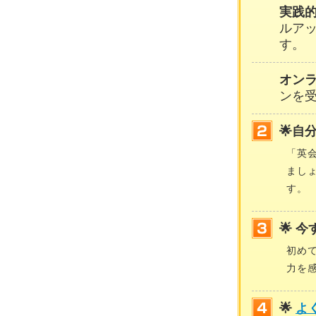
実践
ルア
す。
オン
ンを
🌟自
「英
まし
す。
🌟 
初め
力を
🌟
よ