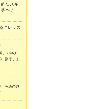
合的なスキ
も学べま
軽にレッス

楽しく学び
寧に指導しま
で、英語の魅
す！