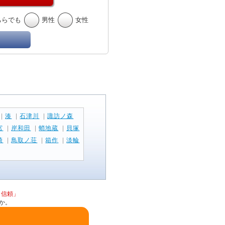
ちらでも
男性
女性
|
湊
|
石津川
|
諏訪ノ森
宮
|
岸和田
|
蛸地蔵
|
貝塚
崎
|
鳥取ノ荘
|
箱作
|
淡輪
と信頼」
か。