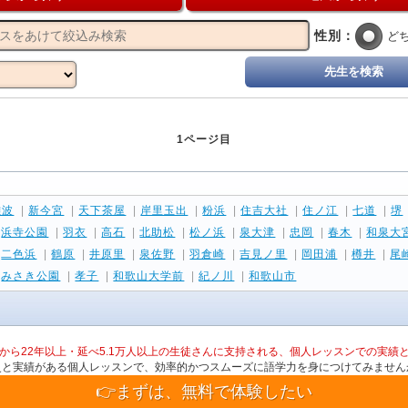
性別：
ど
先生を検索
1ページ目
難波
|
新今宮
|
天下茶屋
|
岸里玉出
|
粉浜
|
住吉大社
|
住ノ江
|
七道
|
堺
|
浜寺公園
|
羽衣
|
高石
|
北助松
|
松ノ浜
|
泉大津
|
忠岡
|
春木
|
和泉大
|
二色浜
|
鶴原
|
井原里
|
泉佐野
|
羽倉崎
|
吉見ノ里
|
岡田浦
|
樽井
|
尾
|
みさき公園
|
孝子
|
和歌山大学前
|
紀ノ川
|
和歌山市
から22年以上・延べ5.1万人以上の生徒さんに支持される、個人レッスンでの実績
史と実績がある個人レッスンで、効率的かつスムーズに語学力を身につけてみません
👉まずは、無料で体験したい