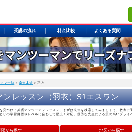
受講の流れ
料金比較
よくある質問
ーマン一覧
>
南海本線
> 羽衣
マンレッスン（羽衣）S1エスワン
を見つけて英語マンツーマンレッスン。まずは先生を検索してみましょう。教室に
とりの学習目標やレベルに合わせて幅広く対応。優秀な先生による質の高いプライ
寄駅から探す
地図から探す