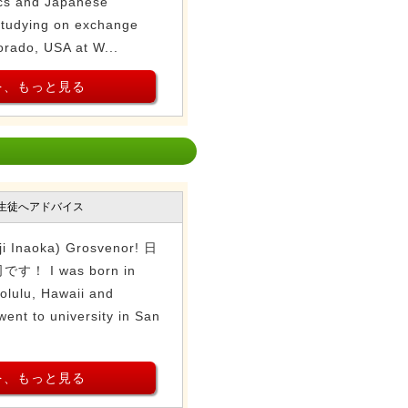
ics and Japanese
studying on exchange
orado, USA at W...
を、もっと見る
生徒へアドバイス
ji Inaoka) Grosvenor! 日
 I was born in
nolulu, Hawaii and
went to university in San
を、もっと見る