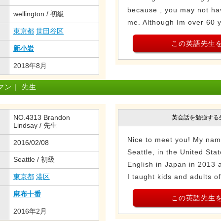
because , you may not hav
wellington / 初級
me. Although Im over 60 ye
東京都
世田谷区
この英語先生
新小岩
2018年8月
マン｜ 先生
NO.4313 Brandon
英会話を勉強する
Lindsay / 先生
Nice to meet you! My nam
2016/02/08
Seattle, in the United Stat
Seattle / 初級
English in Japan in 2013 
東京都
港区
I taught kids and adults of 
麻布十番
この英語先生
2016年2月