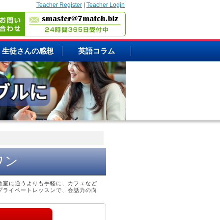
Teacher Register
|
Teacher Login
生徒さんの感想
英語コラム
ワン
教室に通うよりも手軽に、カフェなど
プライベートレッスンで、会話力の向