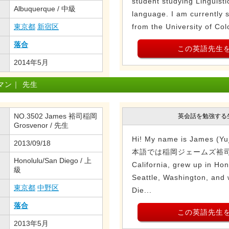
student studying Linguist
Albuquerque / 中級
language. I am currently 
東京都
新宿区
from the University of Col
落合
この英語先生
2014年5月
マン｜ 先生
NO.3502 James 裕司稲岡
英会話を勉強する
Grosvenor / 先生
Hi! My name is James (Yu
2013/09/18
本語では稲岡ジェームズ裕司です！
Honolulu/San Diego / 上
California, grew up in Ho
級
Seattle, Washington, and 
東京都
中野区
Die...
落合
この英語先生
2013年5月