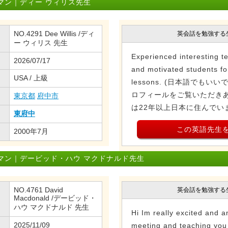
マン｜ディー ウィリス先生
NO.4291 Dee Willis /ディ
英会話を勉強する
ー ウィリス 先生
Experienced interesting te
2026/07/17
and motivated students fo
USA / 上級
lessons. (日本語でもい
ロフィールをご覧いただきあ
東京都
府中市
は22年以上日本に住んでいま
東府中
この英語先生
2000年7月
マン｜デービッド・ハウ マクドナルド先生
NO.4761 David
英会話を勉強する
Macdonald /デービッド・
ハウ マクドナルド 先生
Hi Im really excited and a
2025/11/09
meeting and teaching you 