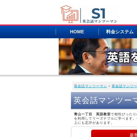
HOME
料金システム
英会話マンツーマン
>
英会話マンツ
英会話マンツー
青山一丁目 英語教室
で相性ぴったり
を利用してリーズナブルに学べます。
上にも定評があります。
最