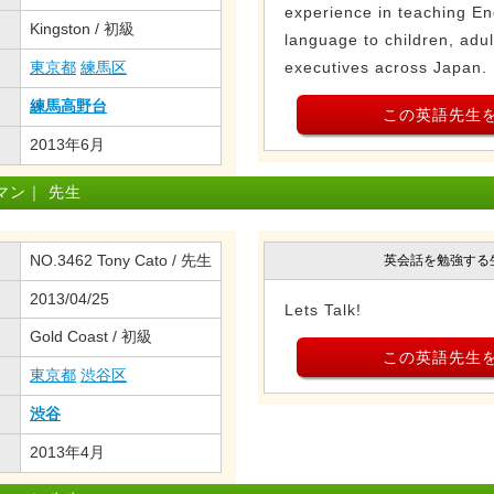
experience in teaching En
Kingston / 初級
language to children, adu
東京都
練馬区
executives across Japan. P
練馬高野台
この英語先生
2013年6月
マン｜ 先生
NO.3462 Tony Cato / 先生
英会話を勉強する
2013/04/25
Lets Talk!
Gold Coast / 初級
この英語先生
東京都
渋谷区
渋谷
2013年4月