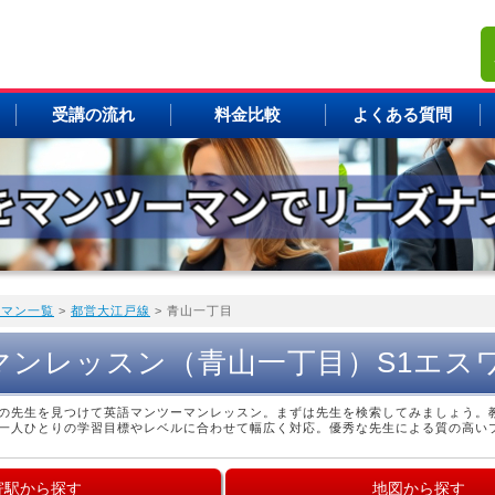
受講の流れ
料金比較
よくある質問
ーマン一覧
>
都営大江戸線
> 青山一丁目
マンレッスン（青山一丁目）S1エス
の先生を見つけて英語マンツーマンレッスン。まずは先生を検索してみましょう。
一人ひとりの学習目標やレベルに合わせて幅広く対応。優秀な先生による質の高い
寄駅から探す
地図から探す