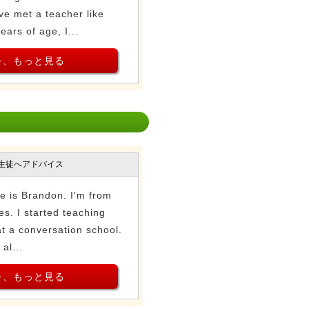
e met a teacher like
ars of age, I...
を、もっと見る
生徒へアドバイス
e is Brandon. I'm from
es. I started teaching
at a conversation school.
al...
を、もっと見る