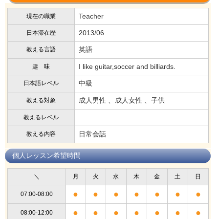
Teacher
現在の職業
2013/06
日本滞在歴
英語
教える言語
I like guitar,soccer and billiards.
趣 味
中級
日本語レベル
成人男性 、成人女性 、子供
教える対象
教えるレベル
日常会話
教える内容
個人レッスン希望時間
＼
月
火
水
木
金
土
日
●
●
●
●
●
●
●
07:00-08:00
●
●
●
●
●
●
●
08:00-12:00