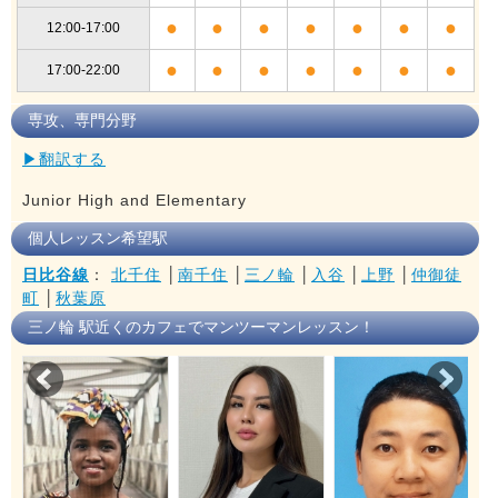
●
●
●
●
●
●
●
12:00-17:00
●
●
●
●
●
●
●
17:00-22:00
専攻、専門分野
▶翻訳する
Junior High and Elementary
個人レッスン希望駅
日比谷線
：
北千住
│
南千住
│
三ノ輪
│
入谷
│
上野
│
仲御徒
町
│
秋葉原
三ノ輪 駅近くのカフェでマンツーマンレッスン！
Prev
Nex