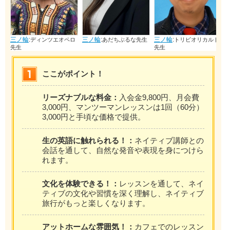
三ノ輪
:
三ノ輪
:
三ノ輪
:
ィンツエオペロ
あだちぶるな先生
トリビオリカルド
マリア新
先生
ここがポイント！
リーズナブルな料金：
入会金9,800円、月会費
3,000円、マンツーマンレッスンは1回（60分）
3,000円と手頃な価格で提供。
生の英語に触れられる！：
ネイティブ講師との
会話を通して、自然な発音や表現を身につけら
れます。
文化を体験できる！：
レッスンを通して、ネイ
ティブの文化や習慣を深く理解し、ネイティブ
旅行がもっと楽しくなります。
アットホームな雰囲気！：
カフェでのレッスン