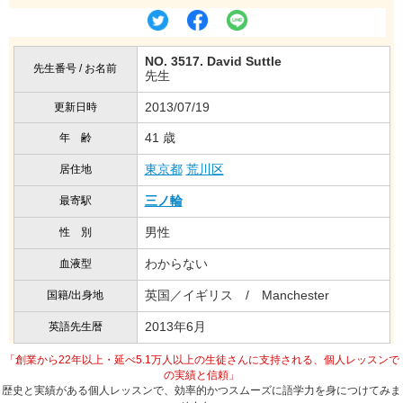
NO. 3517. David Suttle
先生番号 / お名前
先生
2013/07/19
更新日時
41 歳
年 齢
東京都
荒川区
居住地
三ノ輪
最寄駅
男性
性 別
わからない
血液型
英国／イギリス / Manchester
国籍/出身地
2013年6月
英語先生暦
「創業から22年以上・延べ5.1万人以上の生徒さんに支持される、個人レッスンで
の実績と信頼」
歴史と実績がある個人レッスンで、効率的かつスムーズに語学力を身につけてみま