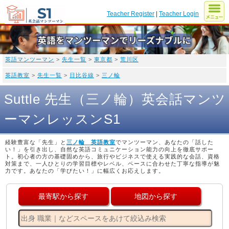
Teacher Register
|
Teacher Login
英語マンツーマン
>
先生一覧
>
東京都
>
荒川区
英語教室
>
先生一覧
>
日比谷線
>
三ノ輪
Suttle 先生（三ノ輪）英会話マンツ
ーマンレッスンS1
経験豊富な「先生」と
三ノ輪 英語教室
でマンツーマン、あなたの「話した
い！」を引き出し、自然な英語コミュニケーション能力の向上を徹底サポー
ト。初心者の方の基礎固めから、旅行やビジネスで使える実践的な会話、資格
対策まで、一人ひとりの学習目標やレベル、ペースに合わせた丁寧な指導が魅
力です。あなたの「学びたい！」に幅広くお応えします。
最寄駅から探す
地図から探す