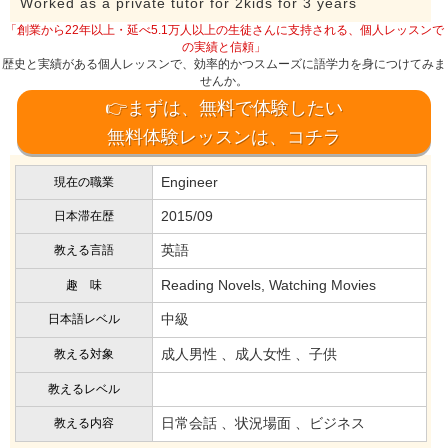
Worked as a private tutor for 2kids for 3 years
「創業から22年以上・延べ5.1万人以上の生徒さんに支持される、個人レッスンで
の実績と信頼」
歴史と実績がある個人レッスンで、効率的かつスムーズに語学力を身につけてみま
せんか。
👉まずは、無料で体験したい
無料体験レッスンは、コチラ
Engineer
現在の職業
2015/09
日本滞在歴
英語
教える言語
Reading Novels, Watching Movies
趣 味
中級
日本語レベル
成人男性 、成人女性 、子供
教える対象
教えるレベル
日常会話 、状況場面 、ビジネス
教える内容