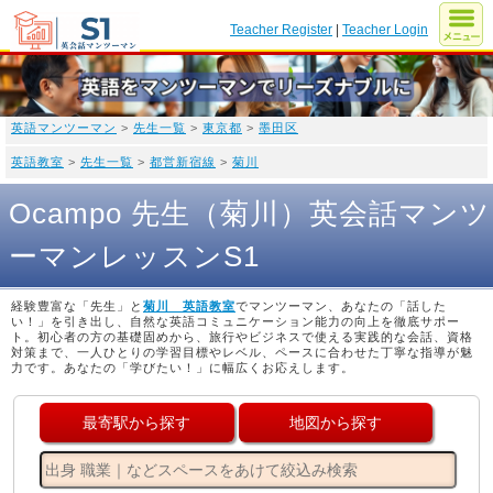
Teacher Register
|
Teacher Login
英語マンツーマン
>
先生一覧
>
東京都
>
墨田区
英語教室
>
先生一覧
>
都営新宿線
>
菊川
Ocampo 先生（菊川）英会話マンツ
ーマンレッスンS1
経験豊富な「先生」と
菊川 英語教室
でマンツーマン、あなたの「話した
い！」を引き出し、自然な英語コミュニケーション能力の向上を徹底サポー
ト。初心者の方の基礎固めから、旅行やビジネスで使える実践的な会話、資格
対策まで、一人ひとりの学習目標やレベル、ペースに合わせた丁寧な指導が魅
力です。あなたの「学びたい！」に幅広くお応えします。
最寄駅から探す
地図から探す