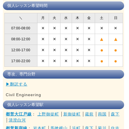
個人レッスン希望時間
＼
月
火
水
木
金
土
日
×
×
×
×
×
×
×
07:00-08:00
×
×
×
×
×
▲
▲
08:00-12:00
×
×
×
×
×
●
●
12:00-17:00
×
×
×
×
×
●
●
17:00-22:00
専攻、専門分野
▶翻訳する
Civil Engineering
個人レッスン希望駅
都営大江戸線
：
上野御徒町
│
新御徒町
│
蔵前
│
両国
│
森下
│
清澄白河
都営新宿線
：
岩本町
│
馬喰横山
│
浜町
│
森下
│
菊川
│
住吉