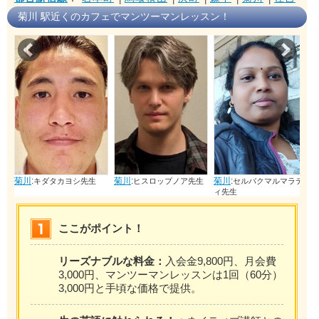
菊川 駅近くのカフェでマンツーマンレッスン！
Prev
Nex
菊川
:
菊川
:
菊川
:
菊川
:
キダタカヨシ先生
ヒスロップノア先生
セルバクマルマラテ
ィ先生
ここがポイント！
リーズナブルな料金：
入会金9,800円、月会費
3,000円、マンツーマンレッスンは1回（60分）
3,000円と手頃な価格で提供。