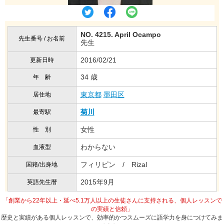
NO. 4215. April Ocampo
先生番号 / お名前
先生
2016/02/21
更新日時
34 歳
年 齢
東京都
墨田区
居住地
菊川
最寄駅
女性
性 別
わからない
血液型
フィリピン / Rizal
国籍/出身地
2015年9月
英語先生暦
「創業から22年以上・延べ5.1万人以上の生徒さんに支持される、個人レッスンで
の実績と信頼」
歴史と実績がある個人レッスンで、効率的かつスムーズに語学力を身につけてみま