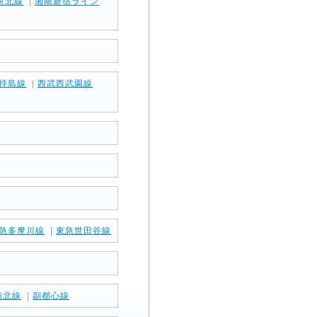
東北線
|
湘南新宿ライン
拝島線
|
西武西武園線
急多摩川線
|
東急世田谷線
南北線
|
副都心線