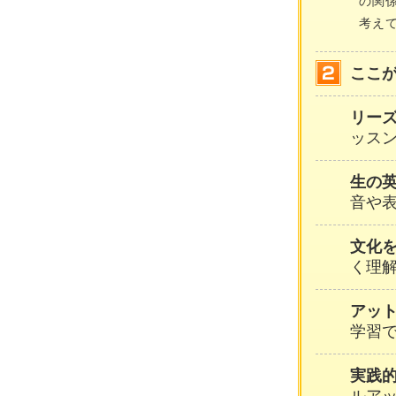
の関
考え
ここ
リー
ッスン
生の
音や
文化
く理
アッ
学習
実践