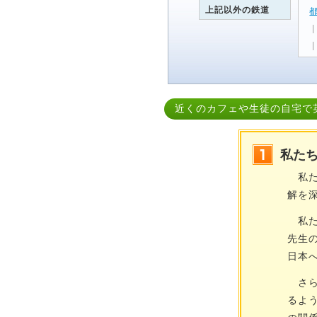
上記以外の鉄道
近くのカフェや生徒の自宅で
私た
私た
解を
私た
先生
日本
さら
るよ