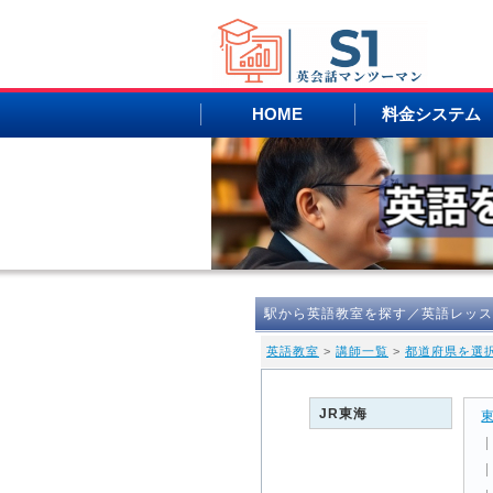
HOME
料金システム
駅から英語教室を探す／英語レッス
英語教室
>
講師一覧
>
都道府県を選
JR東海