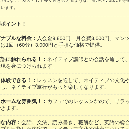
係ではなく、友人として長く付き合えるような、温かい交流の場を
ています。
がポイント！
ズナブルな料金：
入会金9,800円、月会費3,000円、マ
は1回（60分）3,000円と手頃な価格で提供。
英語に触れられる！：
ネイティブ講師との会話を通して
表現を身につけられます。
を体験できる！：
レッスンを通して、ネイティブの文化
解し、ネイティブ旅行がもっと楽しくなります。
トホームな雰囲気！：
カフェでのレッスンなので、リラ
できます。
的な内容：
会話、文法、読み書き、聴解など、英語の総