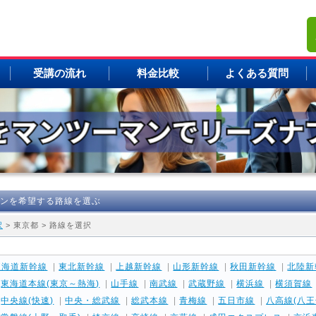
受講の流れ
料金比較
よくある質問
ンを希望する路線を選ぶ
択
> 東京都 > 路線を選択
東海道新幹線
|
東北新幹線
|
上越新幹線
|
山形新幹線
|
秋田新幹線
|
北陸新
|
東海道本線(東京～熱海)
|
山手線
|
南武線
|
武蔵野線
|
横浜線
|
横須賀線
|
中央線(快速)
|
中央・総武線
|
総武本線
|
青梅線
|
五日市線
|
八高線(八王