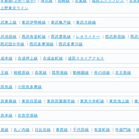
|
常磐線(上野～取手)
|
埼京線
|
高崎線
|
京葉線
|
成田エクスプレス
|
京浜
|
上野東京ライン
東武東上線
|
東武伊勢崎線
|
東武亀戸線
|
東武大師線
西武池袋線
|
西武有楽町線
|
西武豊島線
|
レオライナー
|
西武新宿線
|
西武
|
西武国分寺線
|
西武多摩湖線
|
西武多摩川線
京成本線
|
京成押上線
|
京成金町線
|
成田スカイアクセス
京王線
|
相模原線
|
高尾線
|
競馬場線
|
動物園線
|
井の頭線
|
京王新線
小田急線
|
小田急多摩線
東急東横線
|
東急目黒線
|
東急田園都市線
|
東急大井町線
|
東急池上線
|
東
京急本線
|
京急空港線
銀座線
|
丸ノ内線
|
日比谷線
|
東西線
|
千代田線
|
有楽町線
|
半蔵門線
|