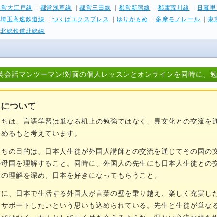
都営大江戸線
|
都営浅草線
|
都営三田線
|
都営新宿線
|
都電荒川線
|
日暮里
|
埼玉高速鉄道線
|
つくばエクスプレス
|
ゆりかもめ
|
多摩モノレール
|
東
|
北総鉄道北総線
英会話マンツーマン!対面の個人レッスンとオンラインを同時に、
ちについて
ちは、言語学習は単なる机上の勉強ではなく、異文化との交流を
深めるもと考えています。
ちの目的は、日本人生徒が外国人講師との交流を通じてその国の
の母国を理解すること。同時に、外国人の先生にも日本人生徒との
への理解を深め、日本を好きになってもらうこと。
に、日本で生活する外国人が言葉の壁を乗り越え、楽しく充実し
うサポートしたいという思いも込められている。先生と生徒が単な