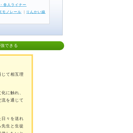
・舎人ライナー
京モノレール
|
りんかい線
勉強できる
通じて相互理
文化に触れ、
交流を通じて
た日々を送れ
る先生と生徒