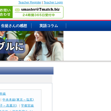
Teacher Register
|
Teacher Login
生徒さんの感想
英語コラム
幹線
|
中央本線(東京～塩尻)
子～高麗川)
|
宇都宮線