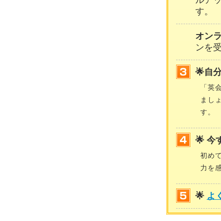
ルア
す。
オン
ンを
🌟自
「英
まし
す。
🌟 
初め
力を
🌟
よ