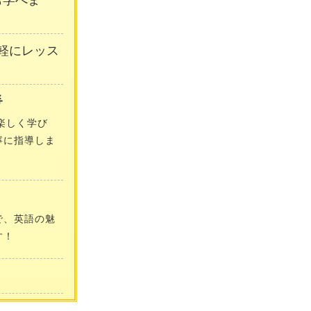
も学べま
軽にレッス

楽しく学び
寧に指導しま
で、英語の魅
す！