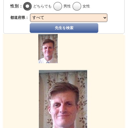
性別：
どちらでも
男性
女性
都道府県：
先生を検索