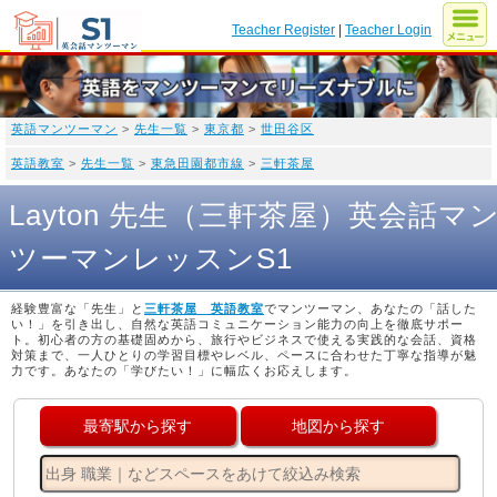
Teacher Register
|
Teacher Login
英語マンツーマン
>
先生一覧
>
東京都
>
世田谷区
英語教室
>
先生一覧
>
東急田園都市線
>
三軒茶屋
Layton 先生（三軒茶屋）英会話マ
ツーマンレッスンS1
経験豊富な「先生」と
三軒茶屋 英語教室
でマンツーマン、あなたの「話した
い！」を引き出し、自然な英語コミュニケーション能力の向上を徹底サポー
ト。初心者の方の基礎固めから、旅行やビジネスで使える実践的な会話、資格
対策まで、一人ひとりの学習目標やレベル、ペースに合わせた丁寧な指導が魅
力です。あなたの「学びたい！」に幅広くお応えします。
最寄駅から探す
地図から探す