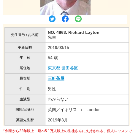
NO. 4863. Richard Layton
先生番号 / お名前
先生
2019/03/15
更新日時
54 歳
年 齢
東京都
世田谷区
居住地
三軒茶屋
最寄駅
男性
性 別
わからない
血液型
英国／イギリス / London
国籍/出身地
2019年3月
英語先生暦
「創業から22年以上・延べ5.1万人以上の生徒さんに支持される、個人レッスンで