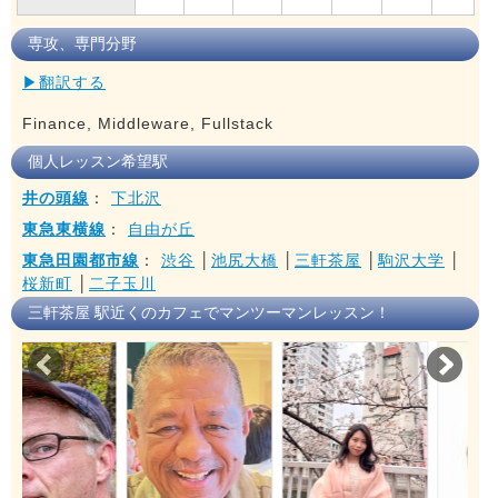
専攻、専門分野
▶翻訳する
Finance, Middleware, Fullstack
個人レッスン希望駅
井の頭線
：
下北沢
東急東横線
：
自由が丘
東急田園都市線
：
渋谷
│
池尻大橋
│
三軒茶屋
│
駒沢大学
│
桜新町
│
二子玉川
三軒茶屋 駅近くのカフェでマンツーマンレッスン！
Prev
Nex