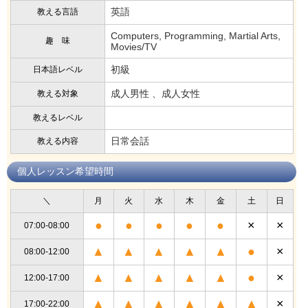
英語
教える言語
Computers, Programming, Martial Arts,
趣 味
Movies/TV
初級
日本語レベル
成人男性 、成人女性
教える対象
教えるレベル
日常会話
教える内容
個人レッスン希望時間
＼
月
火
水
木
金
土
日
●
●
●
●
●
×
×
07:00-08:00
▲
▲
▲
▲
▲
●
×
08:00-12:00
▲
▲
▲
▲
▲
●
×
12:00-17:00
▲
▲
▲
▲
▲
▲
×
17:00-22:00