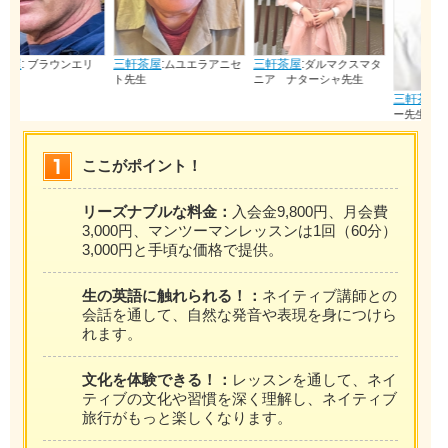
三軒茶屋
:
三軒茶屋
:
エリ
ムユエラアニセ
ダルマクスマタ
ト先生
ニア ナターシャ先生
三軒茶屋
:
ブラウンリッキ
ー先生
ここがポイント！
リーズナブルな料金：
入会金9,800円、月会費
3,000円、マンツーマンレッスンは1回（60分）
3,000円と手頃な価格で提供。
生の英語に触れられる！：
ネイティブ講師との
会話を通して、自然な発音や表現を身につけら
れます。
文化を体験できる！：
レッスンを通して、ネイ
ティブの文化や習慣を深く理解し、ネイティブ
旅行がもっと楽しくなります。