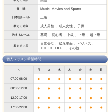
Music, Movies and Sports
趣 味
上級
日本語レベル
成人男性 、成人女性 、子供
教える対象
基礎 、初心者 、中級 、上級 、超上級
教えるレベル
日常会話 、状況場面 、ビジネス 、
教える内容
TOEIC/ TOEFL 、その他
個人レッスン希望時間
＼
月
火
水
木
金
土
日
●
●
●
●
●
●
●
07:00-08:00
●
●
●
●
●
●
●
08:00-12:00
●
●
●
●
●
●
●
12:00-17:00
●
●
●
●
●
●
●
17:00-22:00