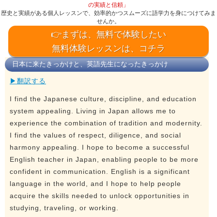
の実績と信頼」
歴史と実績がある個人レッスンで、効率的かつスムーズに語学力を身につけてみま
せんか。
👉まずは、無料で体験したい
無料体験レッスンは、コチラ
日本に来たきっかけと、英語先生になったきっかけ
▶翻訳する
I find the Japanese culture, discipline, and education
system appealing. Living in Japan allows me to
experience the combination of tradition and modernity.
I find the values of respect, diligence, and social
harmony appealing. I hope to become a successful
English teacher in Japan, enabling people to be more
confident in communication. English is a significant
language in the world, and I hope to help people
acquire the skills needed to unlock opportunities in
studying, traveling, or working.