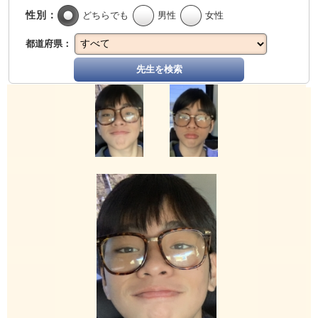
性別：
どちらでも
男性
女性
都道府県：
先生を検索