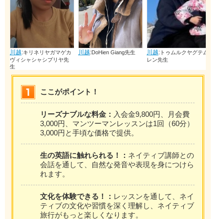
:
川越
:
川越
:
川越
:
キリネリヤガマゲカ
DoHien Giang先生
トゥムルクヤグテム
モト
シャシャシプリヤ先
レン先生
ここがポイント！
リーズナブルな料金：
入会金9,800円、月会費
3,000円、マンツーマンレッスンは1回（60分）
3,000円と手頃な価格で提供。
生の英語に触れられる！：
ネイティブ講師との
会話を通して、自然な発音や表現を身につけら
れます。
文化を体験できる！：
レッスンを通して、ネイ
ティブの文化や習慣を深く理解し、ネイティブ
旅行がもっと楽しくなります。