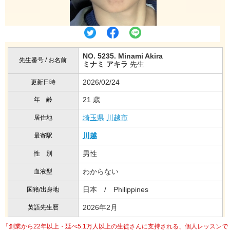
NO. 5235. Minami Akira
先生番号 / お名前
ミナミ アキラ
先生
2026/02/24
更新日時
21 歳
年 齢
埼玉県
川越市
居住地
川越
最寄駅
男性
性 別
わからない
血液型
日本 / Philippines
国籍/出身地
2026年2月
英語先生暦
「創業から22年以上・延べ5.1万人以上の生徒さんに支持される、個人レッスンで