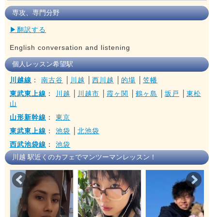
専攻、専門分野
▶翻訳する
English conversation and listening
個人レッスン希望駅
川越線
：
南古谷
│
川越
│
西川越
│
的場
│
笠幡
東武東上線
：
川越
│
川越市
│
霞ヶ関
│
鶴ヶ島
│
坂戸
│
東松
山
山形新幹線
：
東京
東武東上線
：
池袋
│
北池袋
西武池袋線
：
池袋
川越 駅近くのカフェでマンツーマンレッスン！
Prev
Nex