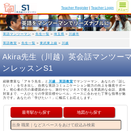
Teacher Register
|
Teacher Login
英語マンツーマン
>
先生一覧
>
埼玉県
>
川越市
英語教室
>
先生一覧
>
東武東上線
>
川越
Akira先生（川越）英会話マンツー
ンレッスンS1
経験豊富な「アキラ先生」と
川越 英語教室
でマンツーマン、あなたの「話し
たい！」を引き出し、自然な英語コミュニケーション能力の向上を徹底サポー
ト。初心者の方の基礎固めから、旅行やビジネスで使える実践的な会話、資格
対策まで、一人ひとりの学習目標やレベル、ペースに合わせた丁寧な指導が魅
力です。あなたの「学びたい！」に幅広くお応えします。
最寄駅から探す
地図から探す