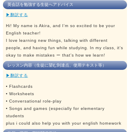
英会話を勉強する生徒へアドバイス
▶翻訳する
Hi! My name is Akira, and I’m so excited to be your
English teacher!
I love learning new things, talking with different
people, and having fun while studying. In my class, it’s
okay to make mistakes ー that’s how we learn!
レッスン内容（生徒に望む到達点、使用テキスト等）
▶翻訳する
• Flashcards
• Worksheets
• Conversational role-play
• Songs and games (especially for elementary
students
plus i could also help you with your english homework