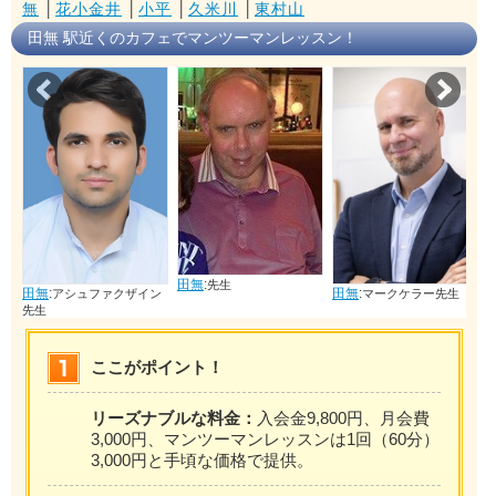
無
│
花小金井
│
小平
│
久米川
│
東村山
田無 駅近くのカフェでマンツーマンレッスン！
Prev
Nex
田無
:
先生
田無
:
田無
:
シュファクザイン
マークケラー先生
エンボ
ここがポイント！
リーズナブルな料金：
入会金9,800円、月会費
3,000円、マンツーマンレッスンは1回（60分）
3,000円と手頃な価格で提供。