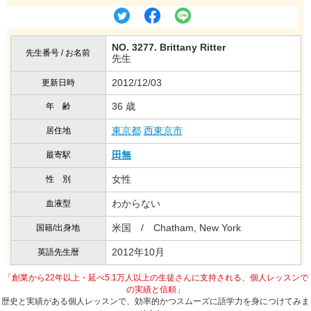
NO. 3277. Brittany Ritter
先生番号 / お名前
先生
2012/12/03
更新日時
36 歳
年 齢
東京都
西東京市
居住地
田無
最寄駅
女性
性 別
わからない
血液型
米国 / Chatham, New York
国籍/出身地
2012年10月
英語先生暦
「創業から22年以上・延べ5.1万人以上の生徒さんに支持される、個人レッスンで
の実績と信頼」
歴史と実績がある個人レッスンで、効率的かつスムーズに語学力を身につけてみま