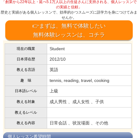
「創業から22年以上・延べ5.1万人以上の生徒さんに支持される、個人レッスンで
の実績と信頼」
歴史と実績がある個人レッスンで、効率的かつスムーズに語学力を身につけてみま
せんか。
👉まずは、無料で体験したい
無料体験レッスンは、コチラ
Student
現在の職業
2012/10
日本滞在歴
英語
教える言語
tennis, reading, travel, cooking
趣 味
上級
日本語レベル
成人男性 、成人女性 、子供
教える対象
教えるレベル
日常会話 、状況場面 、その他
教える内容
個人レッスン希望時間