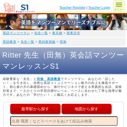
Teacher Register
|
Teacher Login
英語マンツーマン
>
先生一覧
>
東京都
>
西東京市
英語教室
>
先生一覧
>
西武新宿線
>
田無
Ritter 先生（田無）英会話マンツー
マンレッスンS1
経験豊富な「先生」と
田無 英語教室
でマンツーマン、あなたの「話した
い！」を引き出し、自然な英語コミュニケーション能力の向上を徹底サポー
ト。初心者の方の基礎固めから、旅行やビジネスで使える実践的な会話、資格
対策まで、一人ひとりの学習目標やレベル、ペースに合わせた丁寧な指導が魅
力です。あなたの「学びたい！」に幅広くお応えします。
最寄駅から探す
地図から探す