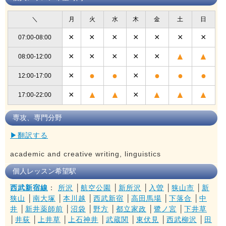
＼
月
火
水
木
金
土
日
×
×
×
×
×
×
×
07:00-08:00
×
×
×
×
×
▲
▲
08:00-12:00
×
●
●
×
●
●
●
12:00-17:00
×
▲
▲
×
▲
▲
▲
17:00-22:00
専攻、専門分野
▶翻訳する
academic and creative writing, linguistics
個人レッスン希望駅
西武新宿線
：
所沢
│
航空公園
│
新所沢
│
入曽
│
狭山市
│
新
狭山
│
南大塚
│
本川越
│
西武新宿
│
高田馬場
│
下落合
│
中
井
│
新井薬師前
│
沼袋
│
野方
│
都立家政
│
鷺ノ宮
│
下井草
│
井荻
│
上井草
│
上石神井
│
武蔵関
│
東伏見
│
西武柳沢
│
田