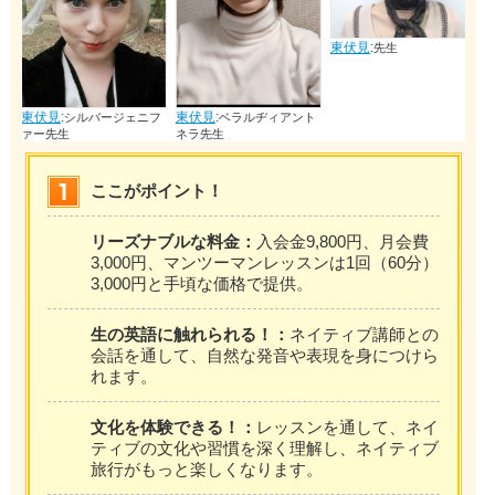
東伏見
:
先生
東伏見
:
先生
東伏見
:
ジェニフ
ベラルヂィアント
ネラ先生
ここがポイント！
リーズナブルな料金：
入会金9,800円、月会費
3,000円、マンツーマンレッスンは1回（60分）
3,000円と手頃な価格で提供。
生の英語に触れられる！：
ネイティブ講師との
会話を通して、自然な発音や表現を身につけら
れます。
文化を体験できる！：
レッスンを通して、ネイ
ティブの文化や習慣を深く理解し、ネイティブ
旅行がもっと楽しくなります。