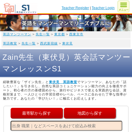
Teacher Register
|
Teacher Login
英語マンツーマン
>
先生一覧
>
東京都
>
西東京市
英語教室
>
先生一覧
>
西武新宿線
>
東伏見
Zain先生（東伏見）英会話マンツー
マンレッスンS1
経験豊富な「ザイン先生」と
東伏見 英語教室
でマンツーマン、あなたの「話
したい！」を引き出し、自然な英語コミュニケーション能力の向上を徹底サポ
ート。初心者の方の基礎固めから、旅行やビジネスで使える実践的な会話、資
格対策まで、一人ひとりの学習目標やレベル、ペースに合わせた丁寧な指導が
魅力です。あなたの「学びたい！」に幅広くお応えします。
最寄駅から探す
地図から探す