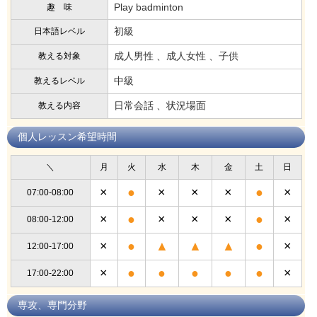
Play badminton
趣 味
初級
日本語レベル
成人男性 、成人女性 、子供
教える対象
中級
教えるレベル
日常会話 、状況場面
教える内容
個人レッスン希望時間
＼
月
火
水
木
金
土
日
×
●
×
×
×
●
×
07:00-08:00
×
●
×
×
×
●
×
08:00-12:00
×
●
▲
▲
▲
●
×
12:00-17:00
×
●
●
●
●
●
×
17:00-22:00
専攻、専門分野