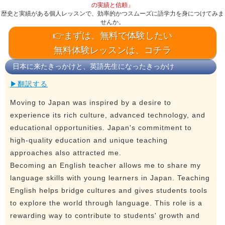
の実績と信頼」
歴史と実績がある個人レッスンで、効率的かつスムーズに語学力を身につけてみま
せんか。
👉まずは、無料で体験したい
無料体験レッスンは、コチラ
日本に来たきっかけと、英語先生になったきっかけ
▶翻訳する
Moving to Japan was inspired by a desire to
experience its rich culture, advanced technology, and
educational opportunities. Japan's commitment to
high-quality education and unique teaching
approaches also attracted me.
Becoming an English teacher allows me to share my
language skills with young learners in Japan. Teaching
English helps bridge cultures and gives students tools
to explore the world through language. This role is a
rewarding way to contribute to students' growth and