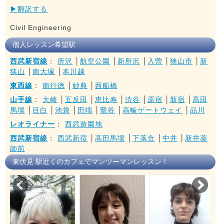
▶翻訳する
Civil Engineering
個人レッスン希望駅
西武新宿線
：
所沢
│
航空公園
│
新所沢
│
入曽
│
狭山市
│
新
狭山
│
南大塚
│
本川越
東西線
：
南行徳
│
妙典
│
西船橋
山手線
：
大崎
│
五反田
│
恵比寿
│
渋谷
│
原宿
│
新宿
│
高田
馬場
│
目白
│
池袋
│
田端
│
鶯谷
│
高輪ゲートウェイ
│
品川
レオライナー
：
西武遊園地
西武新宿線
：
西武新宿
│
高田馬場
│
下落合
│
中井
│
新井薬
師前
東伏見 駅近くのカフェでマンツーマンレッスン！
Prev
Nex