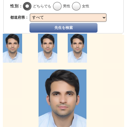
性別：
どちらでも
男性
女性
都道府県：
先生を検索