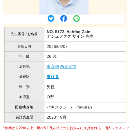
NO. 5172. Ashfaq Zain
先生番号 / お名前
アシュファク ザイン
先生
2026/06/07
更新日時
26 歳
年 齢
東京都
西東京市
居住地
東伏見
最寄駅
男性
性 別
O型
血液型
パキスタン / Pakistan
国籍/出身地
2023年9月
英語先生暦
「創業から22年以上・延べ5.1万人以上の生徒さんに支持される、個人レッスンで