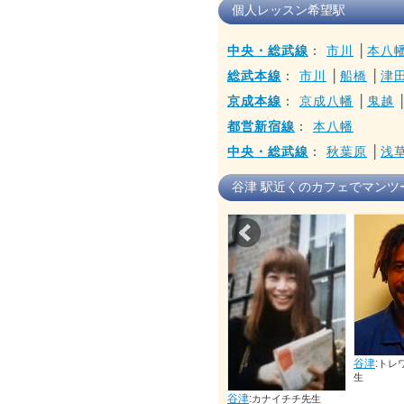
個人レッスン希望駅
中央・総武線
：
市川
│
本八
総武本線
：
市川
│
船橋
│
津
京成本線
：
京成八幡
│
鬼越
都営新宿線
：
本八幡
中央・総武線
：
秋葉原
│
浅
谷津 駅近くのカフェでマンツ
Prev
谷津
:
トレワフランシス先
生
:
谷津
:
谷津
:
ブエナベンチュラジ
カナイチチ先生
ナイ