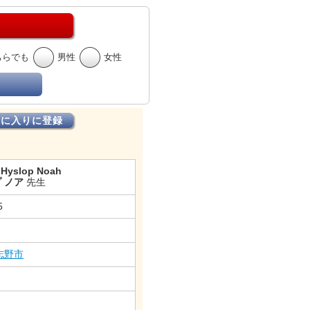
ちらでも
男性
女性
気に入りに登録
 Hyslop Noah
 ノア
先生
5
志野市