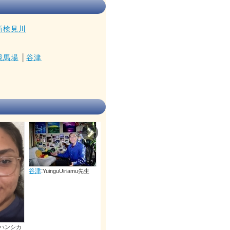
新検見川
競馬場
│
谷津
Next
iamu先生
谷津
:
アルフォードラ
ィー先生
谷津
:
ダゴステイーノブル
ーノ先生
谷津
:
アルタフウンマラ先