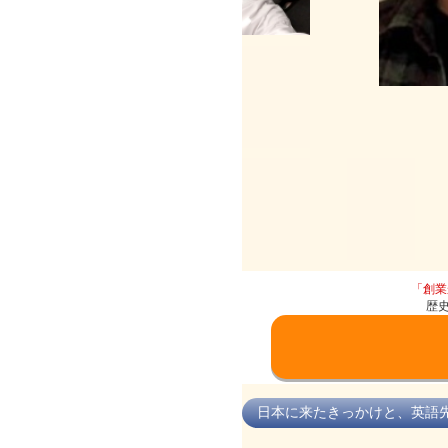
「創業
歴
日本に来たきっかけと、英語