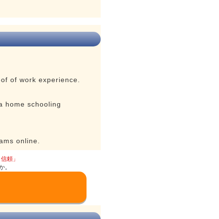
oof of work experience.
 a home schooling
ams online.
と信頼」
か。