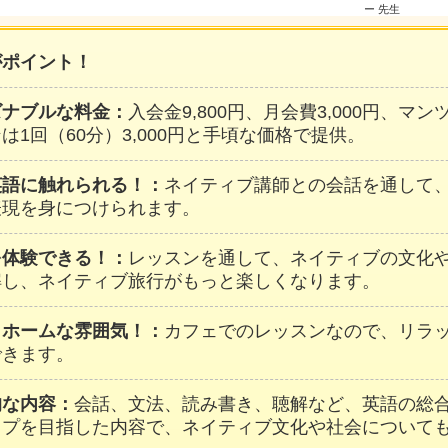
ー 先生
がポイント！
ズナブルな料金：
入会金9,800円、月会費3,000円、マ
は1回（60分）3,000円と手頃な価格で提供。
英語に触れられる！：
ネイティブ講師との会話を通して
表現を身につけられます。
を体験できる！：
レッスンを通して、ネイティブの文化
解し、ネイティブ旅行がもっと楽しくなります。
トホームな雰囲気！：
カフェでのレッスンなので、リラ
できます。
的な内容：
会話、文法、読み書き、聴解など、英語の総
ップを目指した内容で、ネイティブ文化や社会について