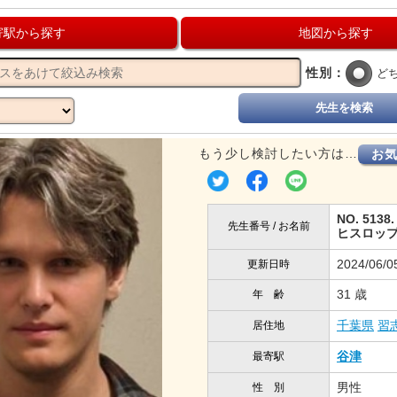
寄駅から探す
地図から探す
性別：
ど
先生を検索
もう少し検討したい方は…
お
NO. 5138.
先生番号 / お名前
ヒスロップ
2024/06/0
更新日時
31 歳
年 齢
千葉県
習
居住地
谷津
最寄駅
男性
性 別