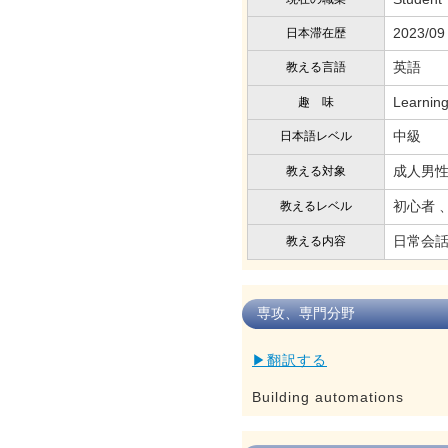
2023/09
日本滞在歴
英語
教える言語
Learnin
趣 味
中級
日本語レベル
成人男性
教える対象
初心者 
教えるレベル
日常会
教える内容
専攻、専門分野
▶翻訳する
Building automations