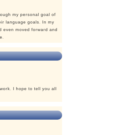
hough my personal goal of
eir language goals. In my
nd even moved forward and
e.
ork. I hope to tell you all