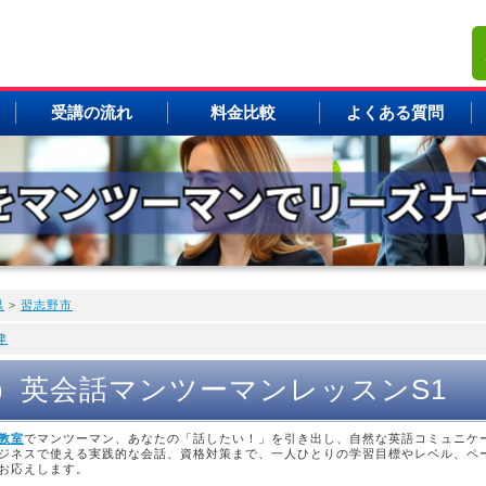
受講の流れ
料金比較
よくある質問
県
>
習志野市
津
津）英会話マンツーマンレッスンS1
教室
でマンツーマン、あなたの「話したい！」を引き出し、自然な英語コミュニケ
ジネスで使える実践的な会話、資格対策まで、一人ひとりの学習目標やレベル、ペ
お応えします。