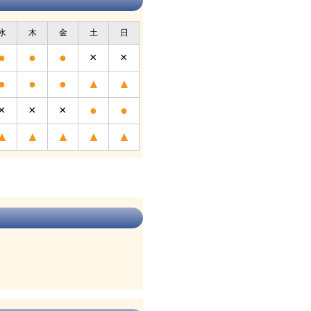
水
木
金
土
日
●
●
●
×
×
●
●
●
▲
▲
×
×
×
●
●
▲
▲
▲
▲
▲