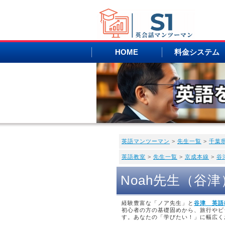
HOME
料金システム
英語マンツーマン
>
先生一覧
>
千葉
英語教室
>
先生一覧
>
京成本線
>
谷
Noah先生（谷
経験豊富な「ノア先生」と
谷津 英語
初心者の方の基礎固めから、旅行やビ
す。あなたの「学びたい！」に幅広く