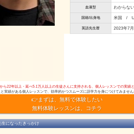
わからな
血液型
米国 / Unit
国籍/出身地
2023年7月
英語先生暦
から22年以上・延べ5.1万人以上の生徒さんに支持される、個人レッスンでの実績
史と実績がある個人レッスンで、効率的かつスムーズに語学力を身につけてみません
👉まずは、無料で体験したい
無料体験レッスンは、コチラ
先生になったきっかけ