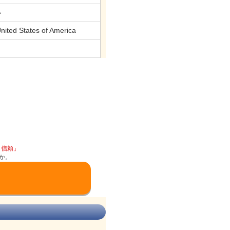
い
ed States of America
と信頼」
か。