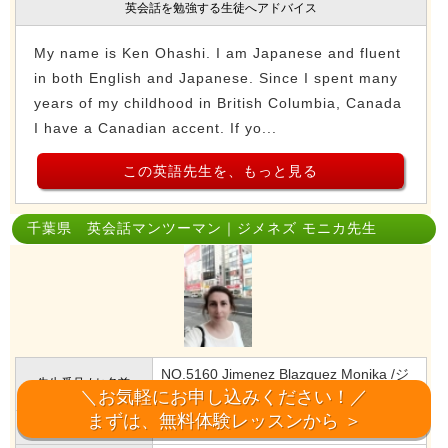
英会話を勉強する生徒へアドバイス
My name is Ken Ohashi. I am Japanese and fluent
in both English and Japanese. Since I spent many
years of my childhood in British Columbia, Canada
I have a Canadian accent. If yo...
この英語先生を、もっと見る
千葉県 英会話マンツーマン｜ジメネズ モニカ先生
NO.5160 Jimenez Blazquez Monika /ジ
先生番号 / お名前
メネズ モニカ 先生
＼お気軽にお申し込みください！／
まずは、無料体験レッスンから ＞
2024/09/12
更新日時