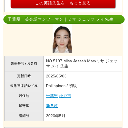
この英語先生を、もっと見る
千葉県 英会話マンツーマン｜ミサ ジェッサ メイ先生
NO.5197 Misa Jessah Mae/ミサ ジェッ
先生番号 / お名前
サ メイ 先生
2025/05/03
更新日時
Philippines / 初級
出身/日本語レベル
千葉県
松戸市
居住地
新八柱
最寄駅
2020年5月
講師歴