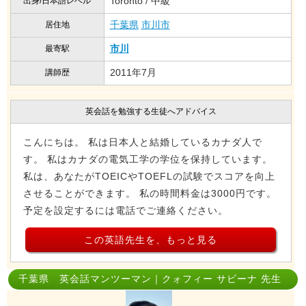
Toronto / 中級
出身/日本語レベル
千葉県
市川市
居住地
市川
最寄駅
2011年7月
講師歴
英会話を勉強する生徒へアドバイス
こんにちは。 私は日本人と結婚しているカナダ人で
す。 私はカナダの電気工学の学位を保持しています。
私は、あなたがTOEICやTOEFLの試験でスコアを向上
させることができます。 私の時間料金は3000円です。
予定を設定するには電話でご連絡ください。
この英語先生を、もっと見る
千葉県 英会話マンツーマン｜クォフィー サビーナ 先生