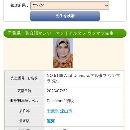
都道府県：
先生を検索
千葉県 英会話マンツーマン｜アルタフ ウンマラ先生
NO.5168 Altaf Ummara/アルタフ ウンマ
先生番号 / お名前
ラ 先生
2026/07/22
更新日時
Pakistan / 初級
出身/日本語レベル
千葉県
流山市
居住地
運河
最寄駅