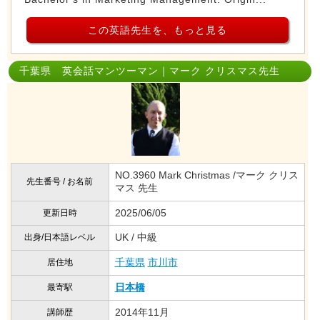
この英語先生を、もっと見る
千葉県 英会話マンツーマン｜マーク クリスマス先生
NO.3960 Mark Christmas /マーク クリス
先生番号 / お名前
マス 先生
2025/06/05
更新日時
UK / 中級
出身/日本語レベル
千葉県
市川市
居住地
日本橋
最寄駅
2014年11月
講師歴