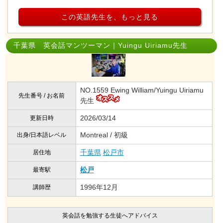
この英語先生を、もっと見る
千葉県 英会話マンツーマン｜Yuingu Uiriamu先生
NO.1559 Ewing William/Yuingu Uiriamu
先生番号 / お名前
先生
2026/03/14
更新日時
Montreal / 初級
出身/日本語レベル
千葉県
松戸市
居住地
松戸
最寄駅
1996年12月
講師歴
英会話を勉強する生徒へアドバイス