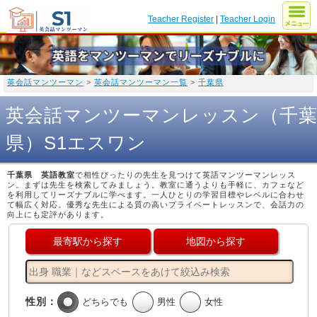
Teacher Register
|
Teacher Login
英会話マンツーマン
>
英会話マンツーマン一覧
>
千葉県
英会話マンツーマンレッスン（千
県）S1エスワン
千葉県 英語教室
で相性ぴったりの先生を見つけて英語マンツーマンレッス
ン。まずは先生を検索してみましょう。教室に通うよりも手軽に、カフェなど
を利用してリーズナブルに学べます。一人ひとりの学習目標やレベルに合わせ
て幅広く対応。優秀な先生による質の高いプライベートレッスンで、会話力の
向上にも定評があります。
最寄駅から探す
地図から探す
性別：
どちらでも
男性
女性