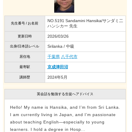
NO.5191 Sandamini Hansika/サンダミ二
先生番号 / お名前
ハンシカー 先生
2026/03/26
更新日時
Srilanka / 中級
出身/日本語レベル
千葉県
八千代市
居住地
京成津田沼
最寄駅
2024年5月
講師歴
英会話を勉強する生徒へアドバイス
Hello! My name is Hansika, and I’m from Sri Lanka.
I am currently living in Japan, and I’m passionate
about teaching English—especially to young
learners. I hold a degree in Hosp...