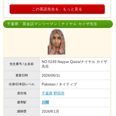
この英語先生を、もっと見る
千葉県 英会話マンツーマン｜ナイヤル カイザ先生
NO.5249 Nayyar Qaiza/ナイヤル カイザ
先生番号 / お名前
先生
2026/06/11
更新日時
Pakistan / ネイティブ
出身/日本語レベル
千葉県
野田市
居住地
川間
最寄駅
2026年1月
講師歴