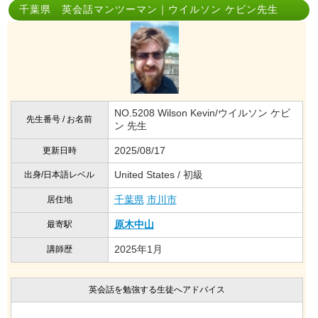
千葉県 英会話マンツーマン｜ウイルソン ケビン先生
NO.5208 Wilson Kevin/ウイルソン ケビ
先生番号 / お名前
ン 先生
2025/08/17
更新日時
United States / 初級
出身/日本語レベル
千葉県
市川市
居住地
原木中山
最寄駅
2025年1月
講師歴
英会話を勉強する生徒へアドバイス