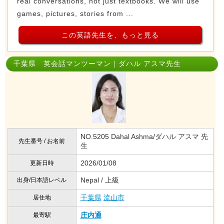
real conversations, not just textbooks. We will use
games, pictures, stories from ...
この英語先生を、もっと見る
千葉県 英会話マンツーマン｜ダハル アスマ先生
NO.5205 Dahal Ashma/ダハル アスマ 先
先生番号 / お名前
生
2026/01/08
更新日時
Nepal / 上級
出身/日本語レベル
千葉県
流山市
居住地
庄内通
最寄駅