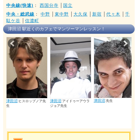
中央線(快速)
：
西国分寺
│
国立
中央・総武線
：
中野
│
東中野
│
大久保
│
新宿
│
代々木
│
千
駄ケ谷
│
信濃町
津田沼 駅近くのカフェでマンツーマンレッスン！
Prev
Nex
津田
津田沼
:
津田沼
:
津田沼
:
先生
ヒスロップノア先
アイドゥーアウラ
生
ジョア先生