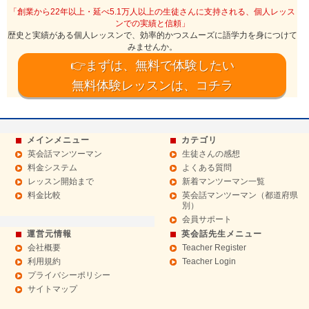
「創業から22年以上・延べ5.1万人以上の生徒さんに支持される、個人レッス
ンでの実績と信頼」
歴史と実績がある個人レッスンで、効率的かつスムーズに語学力を身につけて
みませんか。
👉まずは、無料で体験したい
無料体験レッスンは、コチラ
メインメニュー
カテゴリ
英会話マンツーマン
生徒さんの感想
料金システム
よくある質問
レッスン開始まで
新着マンツーマン一覧
料金比較
英会話マンツーマン（都道府県
別）
会員サポート
運営元情報
英会話先生メニュー
会社概要
Teacher Register
利用規約
Teacher Login
プライバシーポリシー
サイトマップ