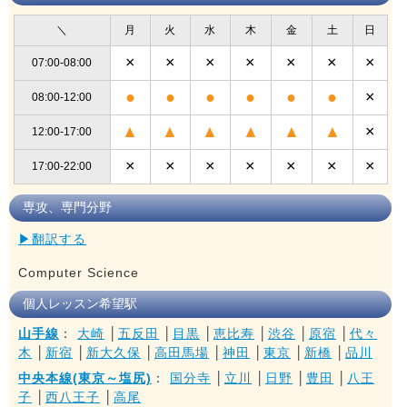
＼
月
火
水
木
金
土
日
×
×
×
×
×
×
×
07:00-08:00
●
●
●
●
●
●
×
08:00-12:00
▲
▲
▲
▲
▲
▲
×
12:00-17:00
×
×
×
×
×
×
×
17:00-22:00
専攻、専門分野
▶翻訳する
Computer Science
個人レッスン希望駅
山手線
：
大崎
│
五反田
│
目黒
│
恵比寿
│
渋谷
│
原宿
│
代々
木
│
新宿
│
新大久保
│
高田馬場
│
神田
│
東京
│
新橋
│
品川
中央本線(東京～塩尻)
：
国分寺
│
立川
│
日野
│
豊田
│
八王
子
│
西八王子
│
高尾