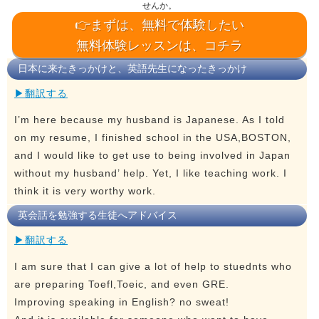
せんか。
👉まずは、無料で体験したい
無料体験レッスンは、コチラ
日本に来たきっかけと、英語先生になったきっかけ
▶翻訳する
I’m here because my husband is Japanese. As I told
on my resume, I finished school in the USA,BOSTON,
and I would like to get use to being involved in Japan
without my husband’ help. Yet, I like teaching work. I
think it is very worthy work.
英会話を勉強する生徒へアドバイス
▶翻訳する
I am sure that I can give a lot of help to stuednts who
are preparing Toefl,Toeic, and even GRE.
Improving speaking in English? no sweat!