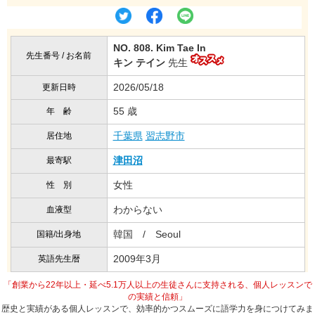
NO. 808. Kim Tae In
先生番号 / お名前
キン テイン
先生
2026/05/18
更新日時
55 歳
年 齢
千葉県
習志野市
居住地
津田沼
最寄駅
女性
性 別
わからない
血液型
韓国 / Seoul
国籍/出身地
2009年3月
英語先生暦
「創業から22年以上・延べ5.1万人以上の生徒さんに支持される、個人レッスンで
の実績と信頼」
歴史と実績がある個人レッスンで、効率的かつスムーズに語学力を身につけてみま