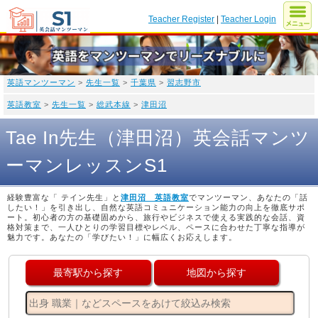
Teacher Register
|
Teacher Login
英語マンツーマン
>
先生一覧
>
千葉県
>
習志野市
英語教室
>
先生一覧
>
総武本線
>
津田沼
Tae In先生（津田沼）英会話マンツ
ーマンレッスンS1
経験豊富な「 テイン先生」と
津田沼 英語教室
でマンツーマン、あなたの「話
したい！」を引き出し、自然な英語コミュニケーション能力の向上を徹底サポ
ート。初心者の方の基礎固めから、旅行やビジネスで使える実践的な会話、資
格対策まで、一人ひとりの学習目標やレベル、ペースに合わせた丁寧な指導が
魅力です。あなたの「学びたい！」に幅広くお応えします。
最寄駅から探す
地図から探す