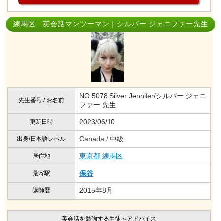
練馬区 英会話マンツーマン｜シルバー ジェニファー先生
NO.5078 Silver Jennifer/シルバー ジェニ
先生番号 / お名前
ファー 先生
2023/06/10
更新日時
Canada / 中級
出身/日本語レベル
東京都
練馬区
居住地
保谷
最寄駅
2015年8月
講師歴
英会話を勉強する生徒へアドバイス