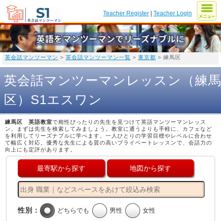
Teacher Register
|
Teacher Login
英会話マンツーマン
>
英会話マンツーマン一覧
>
東京都
> 練馬区
英会話マンツーマンレッスン（練
区）S1エスワン
練馬区 英語教室
で相性ぴったりの先生を見つけて英語マンツーマンレッス
ン。まずは先生を検索してみましょう。教室に通うよりも手軽に、カフェなど
を利用してリーズナブルに学べます。一人ひとりの学習目標やレベルに合わせ
て幅広く対応。優秀な先生による質の高いプライベートレッスンで、会話力の
向上にも定評があります。
最寄駅から探す
地図から探す
性別：
どちらでも
男性
女性