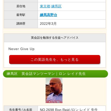
東京都
練馬区
居住地
練馬高野台
最寄駅
2022年3月
講師歴
英会話を勉強する生徒へアドバイス
Never Give Up
この英語先生を、もっと見る
練馬区 英会話マンツーマン｜ロン レイド先生
NO.2698 Ron Reid /ロン レイド 先生
先生番号 / お名前