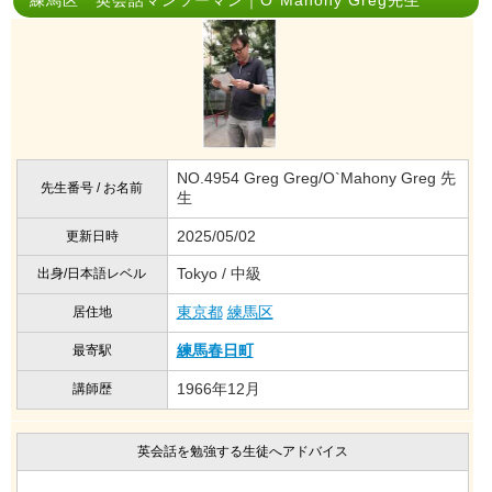
練馬区 英会話マンツーマン｜O`Mahony Greg先生
NO.4954 Greg Greg/O`Mahony Greg 先
先生番号 / お名前
生
2025/05/02
更新日時
Tokyo / 中級
出身/日本語レベル
東京都
練馬区
居住地
練馬春日町
最寄駅
1966年12月
講師歴
英会話を勉強する生徒へアドバイス