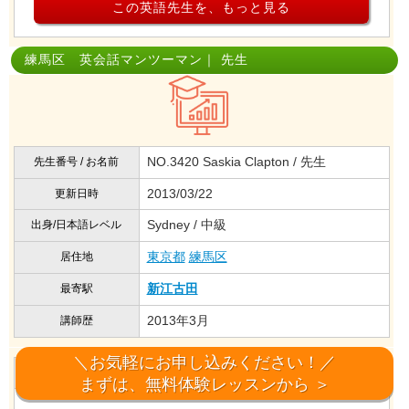
この英語先生を、もっと見る
練馬区 英会話マンツーマン｜ 先生
NO.3420 Saskia Clapton / 先生
先生番号 / お名前
2013/03/22
更新日時
Sydney / 中級
出身/日本語レベル
東京都
練馬区
居住地
新江古田
最寄駅
2013年3月
講師歴
＼お気軽にお申し込みください！／
英会話を勉強する生徒へアドバイス
まずは、無料体験レッスンから ＞