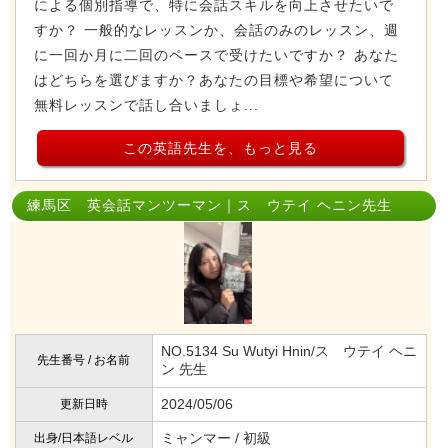
による個別指導で、特に会話スキルを向上させたいで
すか？ 一般的なレッスンか、会話のみのレッスン、週
に一回か月に二回のペースで受けたいですか？ あなた
はどちらを選びますか？あなたの目標や希望について
無料レッスンで話し合いましょ...
この英語先生を、もっと見る
練馬区 英会話マンツーマン｜ス ウテイ ヘニン先生
NO.5134 Su Wutyi Hnin/ス ウテイ ヘニ
先生番号 / お名前
ン 先生
2024/05/06
更新日時
ミャンマー / 初級
出身/日本語レベル