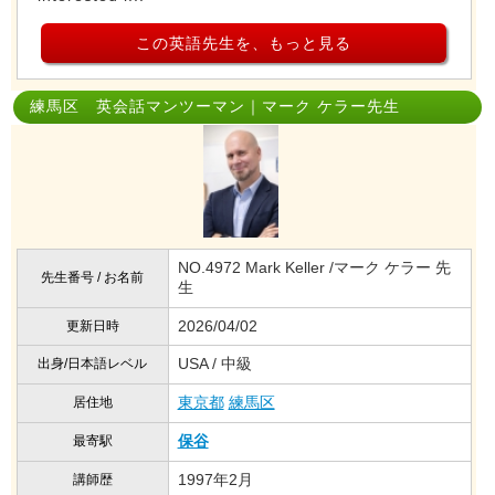
この英語先生を、もっと見る
練馬区 英会話マンツーマン｜マーク ケラー先生
NO.4972 Mark Keller /マーク ケラー 先
先生番号 / お名前
生
2026/04/02
更新日時
USA / 中級
出身/日本語レベル
東京都
練馬区
居住地
保谷
最寄駅
1997年2月
講師歴