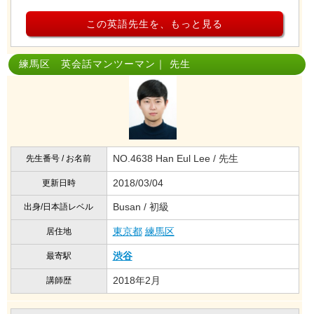
この英語先生を、もっと見る
練馬区 英会話マンツーマン｜ 先生
NO.4638 Han Eul Lee / 先生
先生番号 / お名前
2018/03/04
更新日時
Busan / 初級
出身/日本語レベル
東京都
練馬区
居住地
渋谷
最寄駅
2018年2月
講師歴