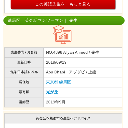
この英語先生を、もっと見る
練馬区 英会話マンツーマン｜ 先生
NO.4898 Aliyan Ahmed / 先生
先生番号 / お名前
2019/09/19
更新日時
Abu Dhabi アブダビ / 上級
出身/日本語レベル
東京都
練馬区
居住地
光が丘
最寄駅
2019年9月
講師歴
英会話を勉強する生徒へアドバイス