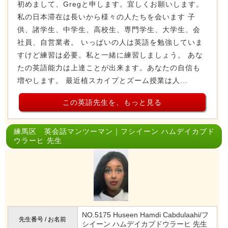
初めまして、Gregと申します。宜しくお願いします。
私の日本滞在は長いから様々の人たちを会います 子
供、諸学生、中学生、高校生、専門学生、大学生、会
社員、自営業者。 いっぱいの人は英語を勉強していま
すけど練習は必要。私と一緒に練習しましょう。 あな
たの英語能力は上達ことが出来ます。あなたの自信も
増やします。 最近植スカイプとズーム授業は人...
この英語先生を、もっと見る
練馬区 英会話マンツーマン｜フシイーン ハムデイカブド
ウラーヒ 先生
NO.5175 Huseen Hamdi Cabdulaahi/フ
先生番号 / お名前
シイーン ハムデイカブドウラーヒ 先生