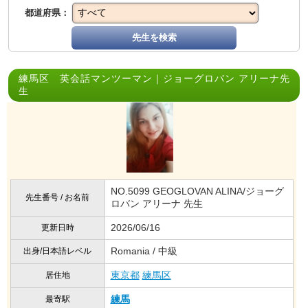
都道府県：
先生を検索
練馬区 英会話マンツーマン｜ジョーグロバン アリーナ先
生
NO.5099 GEOGLOVAN ALINA/ジョーグ
先生番号 / お名前
ロバン アリーナ 先生
2026/06/16
更新日時
Romania / 中級
出身/日本語レベル
東京都
練馬区
居住地
練馬
最寄駅