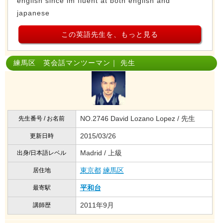
english since im fluent at both english and
japanese
この英語先生を、もっと見る
練馬区 英会話マンツーマン｜ 先生
NO.2746 David Lozano Lopez / 先生
先生番号 / お名前
2015/03/26
更新日時
Madrid / 上級
出身/日本語レベル
東京都
練馬区
居住地
平和台
最寄駅
2011年9月
講師歴