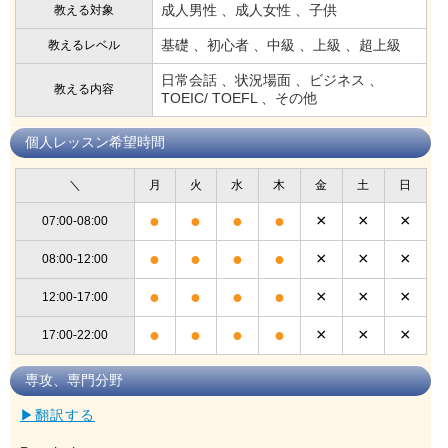
成人男性 、成人女性 、子供
教える対象
基礎 、初心者 、中級 、上級 、超上級
教えるレベル
日常会話 、状況場面 、ビジネス 、
教える内容
TOEIC/ TOEFL 、その他
個人レッスン希望時間
＼
月
火
水
木
金
土
日
●
●
●
●
×
×
×
07:00-08:00
●
●
●
●
×
×
×
08:00-12:00
●
●
●
●
×
×
×
12:00-17:00
●
●
●
●
×
×
×
17:00-22:00
専攻、専門分野
▶翻訳する