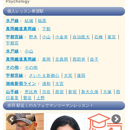
Psychology
個人レッスン希望駅
水戸線
：
結城
│
福原
真岡鐵道真岡線
：
下館
宇都宮線
：
野木
│
小山
│
小金井
│
自治医大
│
石橋
│
雀宮
│
宇都宮
水戸線
：
小山
真岡鐵道真岡線
：
真岡
│
北真岡
│
西田井
│
益子
その他
：
その他
宇都宮線
：
さいたま新都心
│
大宮
│
蓮田
湘南新宿ライン
：
浦和
│
大宮
山手線
：
恵比寿
│
渋谷
│
原宿
│
新宿
│
新大久保
│
大塚
│
西
日暮里
│
鶯谷
│
上野
赤羽 駅近くのカフェでマンツーマンレッスン！
Prev
Nex