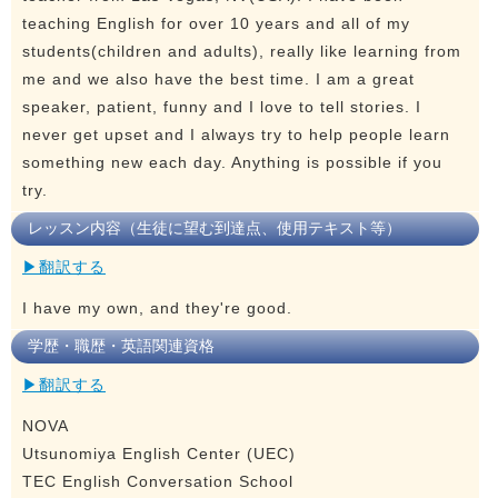
teaching English for over 10 years and all of my
students(children and adults), really like learning from
me and we also have the best time. I am a great
speaker, patient, funny and I love to tell stories. I
never get upset and I always try to help people learn
something new each day. Anything is possible if you
try.
レッスン内容（生徒に望む到達点、使用テキスト等）
▶翻訳する
I have my own, and they're good.
学歴・職歴・英語関連資格
▶翻訳する
NOVA
Utsunomiya English Center (UEC)
TEC English Conversation School