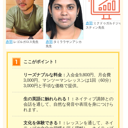
赤羽
:
ミクドゥガルドジャ
スティン先生
赤羽
:
赤羽
:
レゴルガロス先生
タミララサンアシカ
イリ
先生
生
ここがポイント！
リーズナブルな料金：
入会金9,800円、月会費
3,000円、マンツーマンレッスンは1回（60分）
3,000円と手頃な価格で提供。
生の英語に触れられる！：
ネイティブ講師との
会話を通して、自然な発音や表現を身につけら
れます。
文化を体験できる！：
レッスンを通して、ネイ