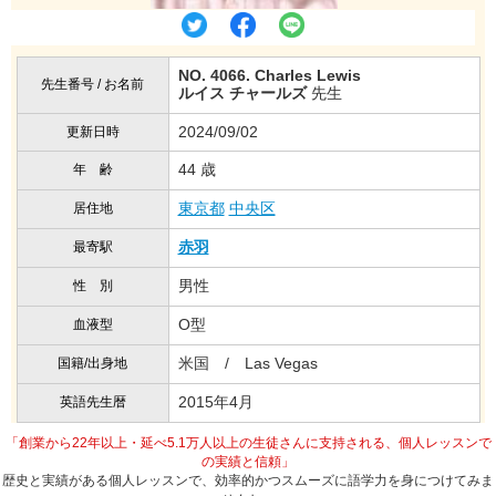
NO. 4066. Charles Lewis
先生番号 / お名前
ルイス チャールズ
先生
2024/09/02
更新日時
44 歳
年 齢
東京都
中央区
居住地
赤羽
最寄駅
男性
性 別
O型
血液型
米国 / Las Vegas
国籍/出身地
2015年4月
英語先生暦
「創業から22年以上・延べ5.1万人以上の生徒さんに支持される、個人レッスンで
の実績と信頼」
歴史と実績がある個人レッスンで、効率的かつスムーズに語学力を身につけてみま