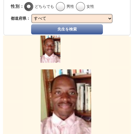
性別：
どちらでも
男性
女性
都道府県：
先生を検索