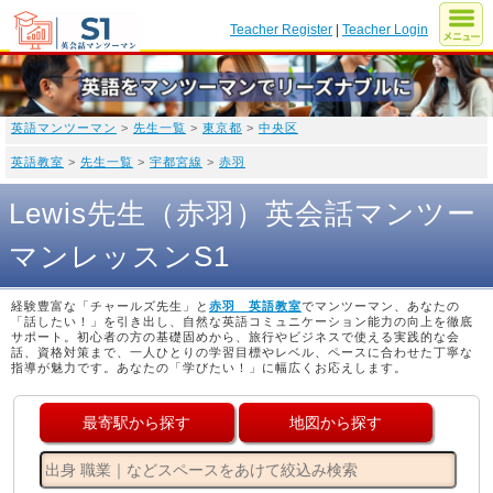
Teacher Register
|
Teacher Login
英語マンツーマン
>
先生一覧
>
東京都
>
中央区
英語教室
>
先生一覧
>
宇都宮線
>
赤羽
Lewis先生（赤羽）英会話マンツー
マンレッスンS1
経験豊富な「チャールズ先生」と
赤羽 英語教室
でマンツーマン、あなたの
「話したい！」を引き出し、自然な英語コミュニケーション能力の向上を徹底
サポート。初心者の方の基礎固めから、旅行やビジネスで使える実践的な会
話、資格対策まで、一人ひとりの学習目標やレベル、ペースに合わせた丁寧な
指導が魅力です。あなたの「学びたい！」に幅広くお応えします。
最寄駅から探す
地図から探す