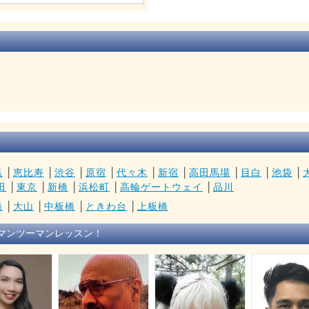
黒
│
恵比寿
│
渋谷
│
原宿
│
代々木
│
新宿
│
高田馬場
│
目白
│
池袋
│
田
│
東京
│
新橋
│
浜松町
│
高輪ゲートウェイ
│
品川
橋
│
大山
│
中板橋
│
ときわ台
│
上板橋
マンツーマンレッスン！