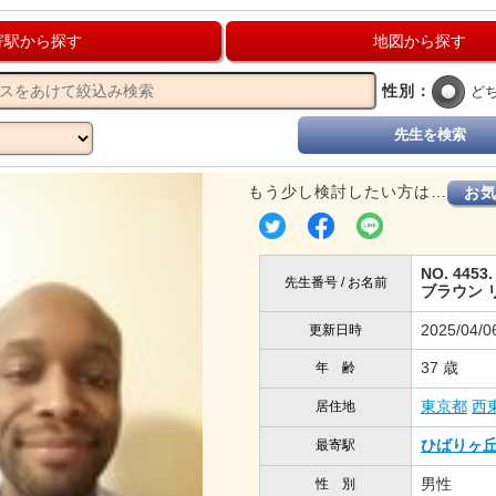
寄駅から探す
地図から探す
性別：
ど
先生を検索
もう少し検討したい方は…
お
NO. 4453.
先生番号 / お名前
ブラウン 
2025/04/0
更新日時
37 歳
年 齢
東京都
西
居住地
ひばりヶ
最寄駅
男性
性 別