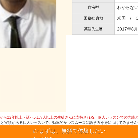
わからな
血液型
米国 / Ch
国籍/出身地
2017年8月
英語先生暦
から22年以上・延べ5.1万人以上の生徒さんに支持される、個人レッスンでの実績
史と実績がある個人レッスンで、効率的かつスムーズに語学力を身につけてみません
👉まずは、無料で体験したい