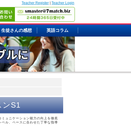
Teacher Register
|
Teacher Login
生徒さんの感想
英語コラム
ンS1
コミュニケーション能力の向上を徹底
レベル、ペースに合わせた丁寧な指導