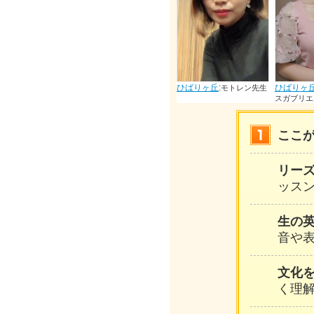
りヶ丘
:
ひばりヶ丘
:
ひばりヶ丘
:
ひばりヶ
デイエゴベジ
モトレン先生
ナタドフィデ
生
スガブリエル先生
生
ここ
リー
ッスン
生の
音や
文化
く理