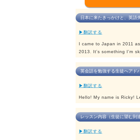
日本に来たきっかけと、英語
▶翻訳する
I came to Japan in 2011 as
2013. It’s something I’m ski
英会話を勉強する生徒へアド
▶翻訳する
Hello! My name is Ricky! L
レッスン内容（生徒に望む到
▶翻訳する