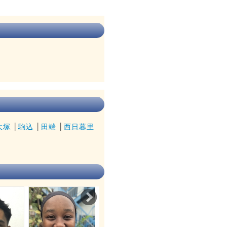
大塚
│
駒込
│
田端
│
西日暮里
Next