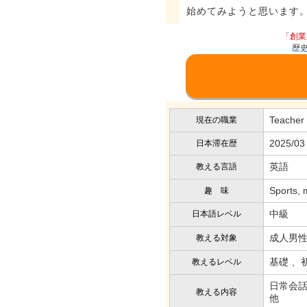
始めてみようと思います
「創業
歴
Teacher
現在の職業
2025/03
日本滞在歴
英語
教える言語
Sports, 
趣 味
中級
日本語レベル
成人男性
教える対象
基礎 、
教えるレベル
日常会話
教える内容
他