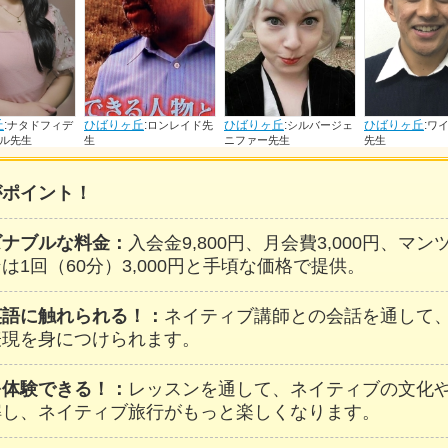
丘
:
ひばりヶ丘
:
ひばりヶ丘
:
ひばりヶ丘
:
ロンレイド先
シルバージェ
ワイズジョブ
シ
ニファー先生
先生
ブミレ先生
がポイント！
ズナブルな料金：
入会金9,800円、月会費3,000円、マ
は1回（60分）3,000円と手頃な価格で提供。
英語に触れられる！：
ネイティブ講師との会話を通して
表現を身につけられます。
を体験できる！：
レッスンを通して、ネイティブの文化
解し、ネイティブ旅行がもっと楽しくなります。