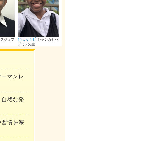
ひばりヶ丘
:
先生
ひばりヶ丘
:
ひばりヶ丘
:
ャンガセバ
ハッサンルー
マークケ
ク先生
先生
ンツーマンレ
、自然な発
や習慣を深