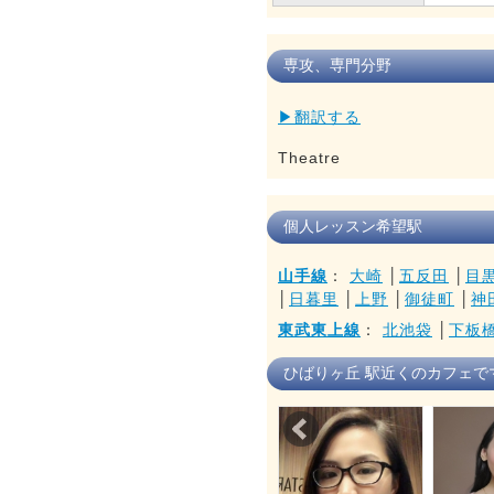
専攻、専門分野
▶翻訳する
Theatre
個人レッスン希望駅
山手線
：
大崎
│
五反田
│
目
│
日暮里
│
上野
│
御徒町
│
神
東武東上線
：
北池袋
│
下板
ひばりヶ丘 駅近くのカフェで
Prev