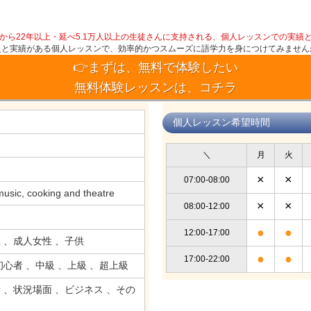
。
から22年以上・延べ5.1万人以上の生徒さんに支持される、個人レッスンでの実績
史と実績がある個人レッスンで、効率的かつスムーズに語学力を身につけてみません
👉まずは、無料で体験したい
無料体験レッスンは、コチラ
個人レッスン希望時間
＼
月
火
×
×
07:00-08:00
music, cooking and theatre
×
×
08:00-12:00
●
●
12:00-17:00
 、成人女性 、子供
●
●
17:00-22:00
初心者 、中級 、上級 、超上級
 、状況場面 、ビジネス 、その