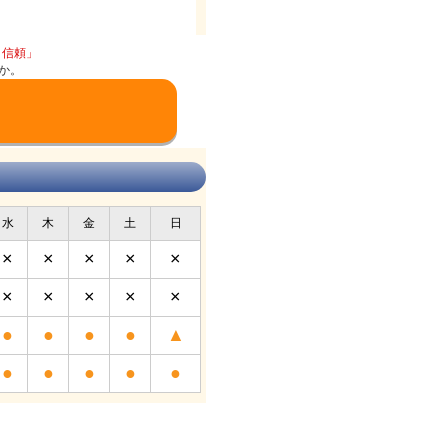
と信頼」
か。
水
木
金
土
日
×
×
×
×
×
×
×
×
×
×
●
●
●
●
▲
●
●
●
●
●