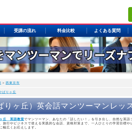
受講の流れ
料金比較
よくある質問
都
>
西東京市
ひばりヶ丘
（ひばりヶ丘）英会話マンツーマンレッス
ヶ丘 英語教室
でマンツーマン、あなたの「話したい！」を引き出し、自然な英語
、旅行やビジネスで使える実践的な会話、資格対策まで、一人ひとりの学習目標や
に幅広くお応えします。