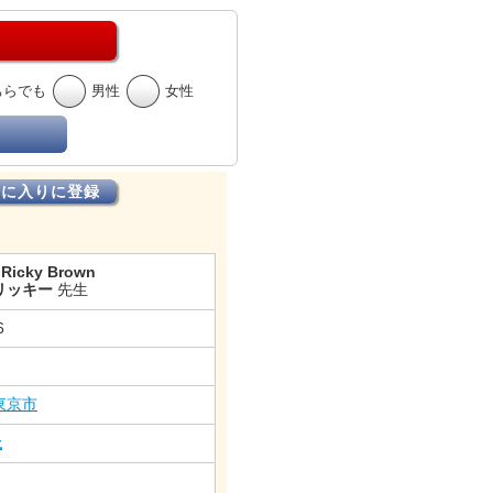
ちらでも
男性
女性
気に入りに登録
 Ricky Brown
リッキー
先生
6
東京市
丘