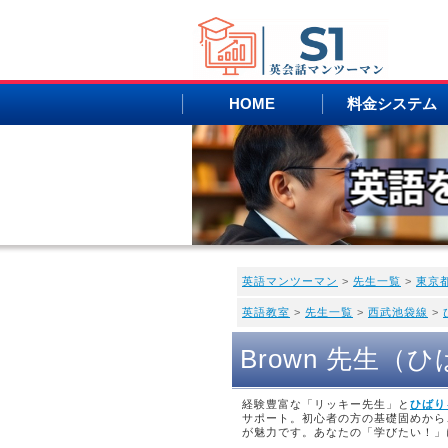
HOME
料金システム
英語マンツーマン
>
先生一覧
>
東京
英語教室
>
先生一覧
>
西武池袋線
>
Brown 先生
経験豊富な「リッキー先生」と
ひばり
サポート。初心者の方の基礎固めから
が魅力です。あなたの「学びたい！」