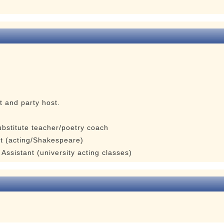
and party host.
ubstitute teacher/poetry coach
st (acting/Shakespeare)
Assistant (university acting classes)