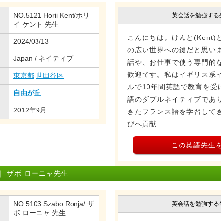
NO.5121 Horii Kent/ホリ
英会話を勉強する
イ ケント 先生
こんにちは。けんと(Kent
2024/03/13
の広い世界への鍵だと思い
Japan / ネイティブ
話や、お仕事で使う専門的
歓迎です。私はイギリス系
東京都
世田谷区
ルで10年間英語で教育を受
自由が丘
語のダブルネイティブであ
2012年9月
きたフランス語を学習して
びへ貢献...
この英語先生
 ザボ ローニャ先生
NO.5103 Szabo Ronja/ ザ
英会話を勉強する
ボ ローニャ 先生