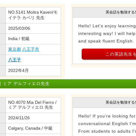
NO.5141 Moitra Kaveri/モ
英会話を勉強する
イテラ カベリ 先生
Hello! Let's enjoy learnin
2025/03/06
interesting way! I will he
India / 初級
and speak fluent English.
東京都
八王子市
この英語先生
八王子
2022年4月
｜ミア デルフィエロ先生
NO.4070 Mia Del Fierro /
英会話を勉強する
ミア デルフィエロ 先生
Hello! If you're looking fo
2024/11/26
conversational English I'm
Calgary, Canada / 中級
From students to adults I'