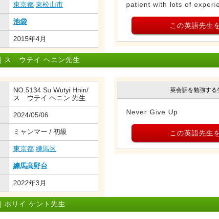
東京都
東松山市
patient with lots of experi
池袋
この英語先生
2015年4月
｜ス ウテイ ヘニン先生
NO.5134 Su Wutyi Hnin/
英会話を勉強する
ス ウテイ ヘニン 先生
Never Give Up
2024/05/06
ミャンマー / 初級
この英語先生
東京都
練馬区
練馬高野台
2022年3月
｜ホリイ ケント先生