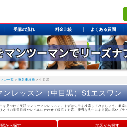
受講の流れ
料金比較
よくある質問
ーマン一覧
>
東急東横線
> 中目黒
マンレッスン（中目黒）S1エスワン
生を見つけて英語マンツーマンレッスン。まずは先生を検索してみましょう。教室
ひとりの学習目標やレベルに合わせて幅広く対応。優秀な先生による質の高いプラ
寄駅から探す
地図から探す