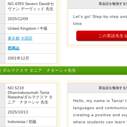
NO.4393 Severn David/セ
英会話を勉強する
ヴァン デーヴィッド 先生
Let's go! Step-by-step and
2025/12/09
time.
United Kingdom / 中級
この英語先生
東京都
大田区
西馬込
2001年12月
｜ダルマクスマ タニア ナターシャ先生
NO.5218
英会話を勉強する
Dharmakusumah Tania
Natasha/ダルマクスマ タ
Hello, my name is Tania! I
ニア ナターシャ 先生
languages and communicat
2025/10/13
creating a positive and s
Indonesia / 初級
where students can learn w