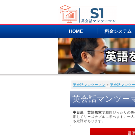
HOME
料金システム
英会話マンツーマン
>
英会話マンツ
英会話マンツー
中目黒 英語教室
で相性ぴったりの先
用してリーズナブルに学べます。一人
も定評があります。
最