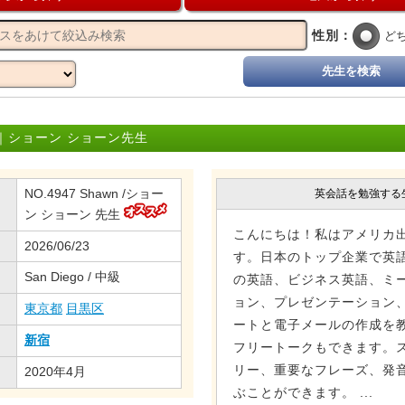
性別：
ど
先生を検索
｜ショーン ショーン先生
NO.4947 Shawn /ショー
英会話を勉強する
ン ショーン 先生
こんにちは！私はアメリカ
2026/06/23
す。日本のトップ企業で英
San Diego / 中級
の英語、ビジネス英語、ミ
ョン、プレゼンテーション
東京都
目黒区
ートと電子メールの作成を
新宿
フリートークもできます。
リー、重要なフレーズ、発
2020年4月
ぶことができます。 ...